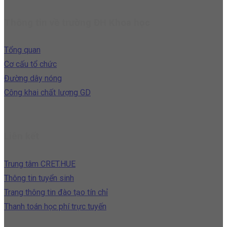
Thông tin về trường ĐH Khoa học
Tổng quan
Cơ cấu tổ chức
Đường dây nóng
Công khai chất lượng GD
Liên kết
Trung tâm CRET.HUE
Thông tin tuyển sinh
Trang thông tin đào tạo tín chỉ
Thanh toán học phí trực tuyến