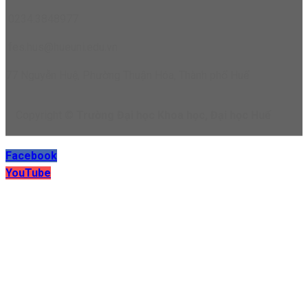
0234.3848977
fes.hus@hueuni.edu.vn
77 Nguyễn Huệ, Phường Thuận Hóa, Thành phố Huế
Copyright ©
Trường Đại học Khoa học, Đại học Huế
Facebook
YouTube