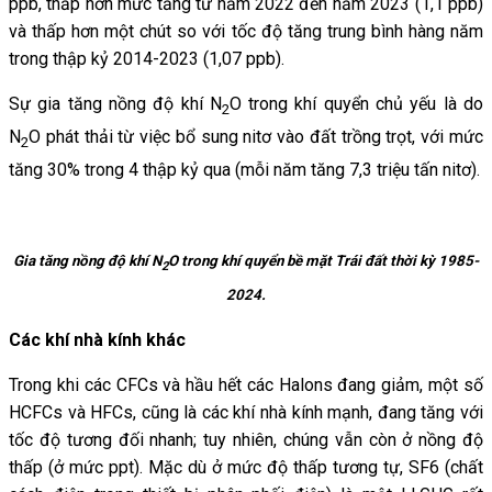
ppb, thấp hơn mức tăng từ năm 2022 đến năm 2023 (1,1 ppb)
và thấp hơn một chút so với tốc độ tăng trung bình hàng năm
trong thập kỷ 2014-2023 (1,07 ppb).
Sự gia tăng nồng độ khí N
O trong khí quyển chủ yếu là do
2
N
O phát thải từ việc bổ sung nitơ vào đất trồng trọt, với mức
2
tăng 30% trong 4 thập kỷ qua (mỗi năm tăng 7,3 triệu tấn nitơ).
Gia tăng nồng độ khí
N
O trong khí quyển bề mặt Trái đất thời kỳ 1985-
2
2024.
Các khí nhà kính khác
Trong khi các CFCs và hầu hết các Halons đang giảm, một số
HCFCs và HFCs, cũng là các khí nhà kính mạnh, đang tăng với
tốc độ tương đối nhanh; tuy nhiên, chúng vẫn còn ở nồng độ
thấp (ở mức ppt). Mặc dù ở mức độ thấp tương tự, SF6 (chất