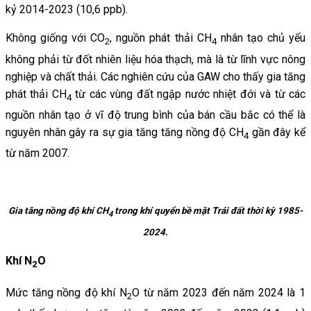
kỷ 2014-2023 (10,6 ppb).
Không giống với CO
, nguồn phát thải CH
nhân tạo chủ yếu
2
4
không phải từ đốt nhiên liệu hóa thạch, mà là từ lĩnh vực nông
nghiệp và chất thải. Các nghiên cứu của GAW cho thấy gia tăng
phát thải CH
từ các vùng đất ngập nước nhiệt đới và từ các
4
nguồn nhân tạo ở vĩ độ trung bình của bán cầu bắc có thể là
nguyên nhân gây ra sự gia tăng tăng nồng độ CH
gần đây kể
4
từ năm 2007.
Gia tăng nồng độ khí CH
trong khí quyển bề mặt Trái đất thời kỳ 1985-
4
2024.
Khí N
O
2
Mức tăng nồng độ khí N
O từ năm 2023 đến năm 2024 là 1
2