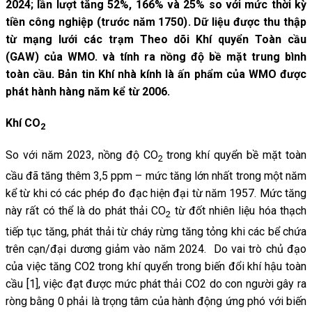
2024; lần lượt tăng 52%, 166% và 25% so với mức thời kỳ
tiền công nghiệp (trước năm 1750). Dữ liệu được thu thập
từ mạng lưới các trạm Theo dõi Khí quyển Toàn cầu
(GAW) của WMO. và tính ra nồng độ bề mặt trung bình
toàn cầu. Bản tin Khí nhà kính là ấn phẩm của WMO được
phát hành hàng năm kể từ 2006.
Khí CO
2
So với năm 2023, nồng độ CO
trong khí quyển bề mặt toàn
2
cầu đã tăng thêm 3,5 ppm – mức tăng lớn nhất trong một năm
kể từ khi có các phép đo đạc hiện đại từ năm 1957. Mức tăng
này rất có thể là do phát thải CO
từ đốt nhiên liệu hóa thạch
2
tiếp tục tăng, phát thải từ cháy rừng tăng tỏng khi các bể chứa
trên cạn/đại dương giảm vào năm 2024. Do vai trò chủ đạo
của việc tăng CO2 trong khí quyển trong biến đổi khí hậu toàn
cầu [1], việc đạt được mức phát thải CO2 do con người gây ra
ròng bằng 0 phải là trọng tâm của hành động ứng phó với biến