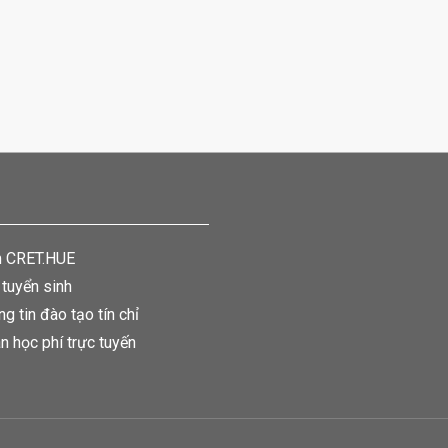
m CRET.HUE
 tuyển sinh
ng tin đào tạo tín chỉ
n học phí trực tuyến