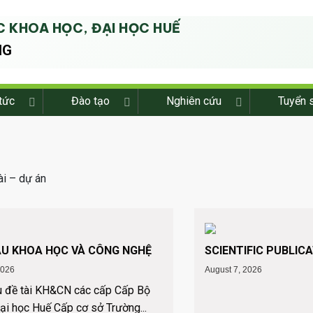
 KHOA HỌC, ĐẠI HỌC HUẾ
NG
tức
Đào tạo
Nghiên cứu
Tuyển 
ẪU KHOA HỌC VÀ CÔNG NGHỆ
SCIENTIFIC PUBLIC
2026
August 7, 2026
u đề tài KH&CN các cấp Cấp Bộ
ại học Huế Cấp cơ sở Trường...