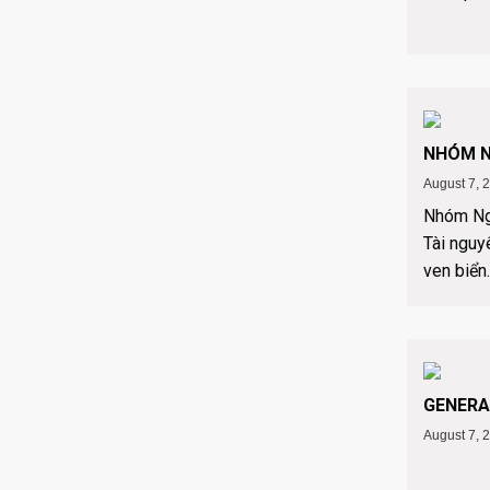
NHÓM N
August 7, 
Nhóm Ng
Tài nguy
ven biển..
GENERA
August 7, 