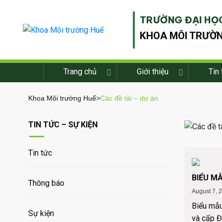
TRƯỜNG ĐẠI HỌC
KHOA MÔI TRƯỜ
Trang chủ
Giới thiệu
Tin 
Khoa Môi trường Huế
>
Các đề tài – dự án
TIN TỨC – SỰ KIỆN
Tin tức
BIỂU M
Thông báo
August 7, 
Biểu mẫ
Sự kiện
và cấp Đ