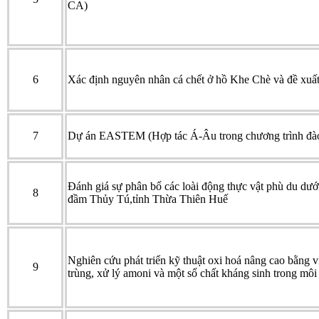
CA)
6
Xác định nguyên nhân cá chết ở hồ Khe Chè và đề xuất
7
Dự án EASTEM (Hợp tác Á-Âu trong chương trình đà
Đánh giá sự phân bố các loài động thực vật phù du dưới
8
đầm Thủy Tú,tỉnh Thừa Thiên Huế
Nghiên cứu phát triển kỹ thuật oxi hoá nâng cao bằng
9
trùng, xử lý amoni và một số chất kháng sinh trong mô