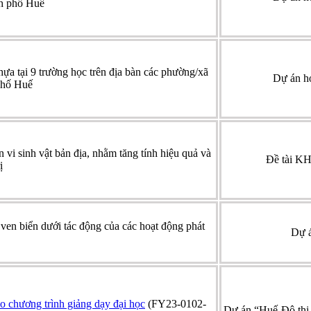
h phố Huế
hựa tại 9 trường học trên địa bàn các phường/xã
Dự án h
phố Huế
 vi sinh vật bản địa, nhằm tăng tính hiệu quả và
Đề tài KH
ị
 ven biển dưới tác động của các hoạt động phát
Dự á
o chương trình giảng dạy đại học
(FY23-0102-
Dự án “Huế-Đô thị