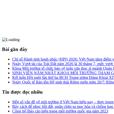
Bài gần đây
Chỉ số Hành tinh hạnh phúc (HPI) 2026: Việt Nam tăng điểm v
Ngày Vượt tải của Trái Đất năm 2026 là 30 tháng 7, mức vượt 
Khoa Môi trường tổ chức bảo vệ luận văn thạc sĩ ngành Quản 
SINH VIÊN NĂM NHẤT KHOA MÔI TRƯỜNG THAM G
Kết luận Hội nghị lần thứ ba BCH Trung ương Đảng Khoá XIV 
Ngày Quốc tế Bảo tồn Hệ sinh thái Rừng ngập mặn 26/7: Rừn
Tin được đọc nhiều
Một số vấn đề về môi trường ở Việt Nam hiện nay – thực trạng
Bảy cách để phục hồi đất, ngăn chặn sa mạc hóa và chống hạn
Công bố Báo cáo hiện trạng môi trường quốc gia năm 2023