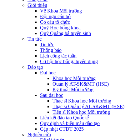
Giới thiệu
Về Khoa Môi trường
Đội ngũ cán bộ
Cơ cấu tổ chức
Quỹ Học bổng khoa
Quỹ Quảng bá tuyển sinh
Tin tức
Tin tức
Thông báo
Lịch công tác tuần
Cơ hội học bổng, tuyển dụng
Đào tạo
Đại học
Khoa học Môi trường
Quản lý AT-SK&MT (HSE)
Kỹ thuật Môi trường
Sau đại học
Thạc sĩ Khoa học Môi trường
Thạc sĩ Quản lý AT-SK&MT (HSE)
Tiến sĩ Khoa học Môi trường
Liên kết đào tạo Quốc tế
Quy định và biểu mẫu đào tạo
Cập nhật CTĐT 2025
Nghiên cứu