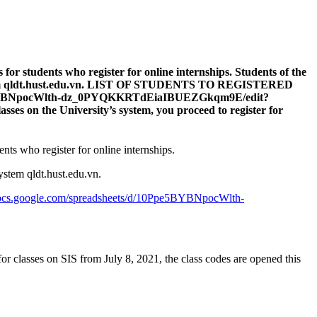
 for students who register for online internships. Students of the
e system qldt.hust.edu.vn. LIST OF STUDENTS TO REGISTERED
pe5BYBNpocWlth-dz_0PYQKKRTdEiaIBUEZGkqm9E/edit?
sses on the University’s system, you proceed to register for
ents who register for online internships.
ystem qldt.hust.edu.vn.
/docs.google.com/spreadsheets/d/10Ppe5BYBNpocWlth-
or classes on SIS from July 8, 2021, the class codes are opened this