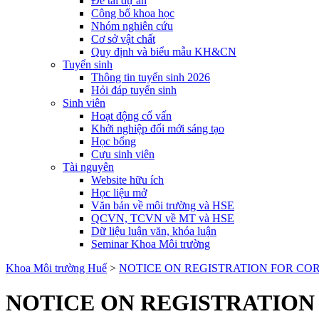
Đề tài dự án
Công bố khoa học
Nhóm nghiên cứu
Cơ sở vật chất
Quy định và biểu mẫu KH&CN
Tuyển sinh
Thông tin tuyển sinh 2026
Hỏi đáp tuyển sinh
Sinh viên
Hoạt động cố vấn
Khởi nghiệp đổi mới sáng tạo
Học bổng
Cựu sinh viên
Tài nguyên
Website hữu ích
Học liệu mở
Văn bản về môi trường và HSE
QCVN, TCVN về MT và HSE
Dữ liệu luận văn, khóa luận
Seminar Khoa Môi trường
Khoa Môi trường Huế
>
NOTICE ON REGISTRATION FOR COR
NOTICE ON REGISTRATION