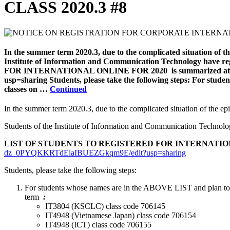
CLASS 2020.3 #8
In the summer term 2020.3, due to the complicated situation of the
Institute of Information and Communication Technology have r
FOR INTERNATIONAL ONLINE FOR 2020 is summarized at the
usp=sharing Students, please take the following steps: For stude
classes on …
Continued
In the summer term 2020.3, due to the complicated situation of the epid
Students of the Institute of Information and Communication Technology
LIST OF STUDENTS TO REGISTERED FOR INTERNATIO
dz_0PYQKKRTdEiaIBUEZGkqm9E/edit?usp=sharing
Students, please take the following steps:
For students whose names are in the ABOVE LIST and plan to regi
term
:
IT3804 (KSCLC) class code 706145
IT4948 (Vietnamese Japan) class code 706154
IT4948 (ICT) class code 706155