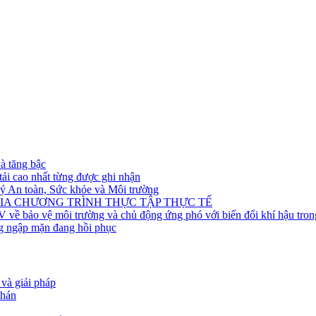
à tăng bậc
tải cao nhất từng được ghi nhận
lý An toàn, Sức khỏe và Môi trường
IA CHƯƠNG TRÌNH THỰC TẬP THỰC TẾ
về bảo vệ môi trường và chủ động ứng phó với biến đổi khí hậu tron
g ngập mặn đang hồi phục
 và giải pháp
 hán