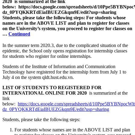
2020 is summarized at the link
below: https://docs.google.com/spreadsheets/d/10Ppe5BYBNpoc
dz_0PYQKKRTdEiaIBUEZGkqm9E/edit?usp=sharing
Students, please take the following steps: For students whose
names are in the ABOVE LIST and plan to register for classes
on the University’s system, you proceed to register for classes on
…
Continued
In the summer term 2020.3, due to the complicated situation of the
epidemic, the School only opens registration for internship classes
for students who register for online internships.
Students of the Institute of Information and Communication
Technology have registered for the internship form from July 1 to
July 4 on the system qldt.hust.edu.vn.
LIST OF STUDENTS TO REGISTERED FOR
INTERNATIONAL ONLINE FOR 2020
is summarized at the
link
below:
https://docs.google.com/spreadsheets/d/10Ppe5BYBNpocWlt
dz_0PYQKKRTdEiaIBUEZGkqm9E/edit?usp=sharing
Students, please take the following steps:
For students whose names are in the ABOVE LIST and plan