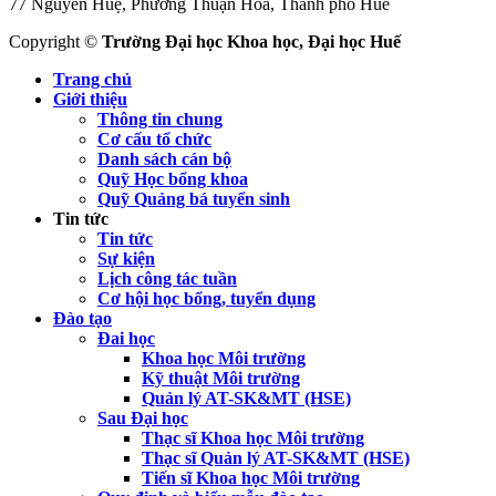
77 Nguyễn Huệ, Phường Thuận Hóa, Thành phố Huế
Copyright ©
Trường Đại học Khoa học, Đại học Huế
Trang chủ
Giới thiệu
Thông tin chung
Cơ cấu tổ chức
Danh sách cán bộ
Quỹ Học bổng khoa
Quỹ Quảng bá tuyển sinh
Tin tức
Tin tức
Sự kiện
Lịch công tác tuần
Cơ hội học bổng, tuyển dụng
Đào tạo
Đai học
Khoa học Môi trường
Kỹ thuật Môi trường
Quản lý AT-SK&MT (HSE)
Sau Đại học
Thạc sĩ Khoa học Môi trường
Thạc sĩ Quản lý AT-SK&MT (HSE)
Tiến sĩ Khoa học Môi trường