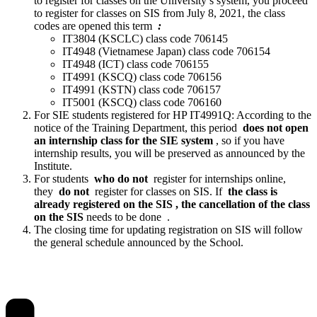
to register for classes on the University’s system, you proceed
to register for classes on SIS from July 8, 2021, the class
codes are opened this term
:
IT3804 (KSCLC) class code 706145
IT4948 (Vietnamese Japan) class code 706154
IT4948 (ICT) class code 706155
IT4991 (KSCQ) class code 706156
IT4991 (KSTN) class code 706157
IT5001 (KSCQ) class code 706160
For SIE students registered for HP IT4991Q: According to the
notice of the Training Department, this period
does not open
an internship class for the SIE system
, so if you have
internship results, you will be preserved as announced by the
Institute.
For students
who do not
register for internships online,
they
do not
register for classes on SIS. If
the class is
already registered on the SIS , the
cancellation of the class
on the SIS
needs to be done .
The closing time for updating registration on SIS will follow
the general schedule announced by the School.