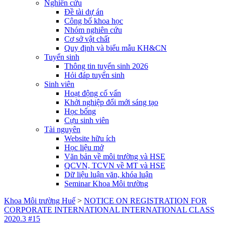
Nghiên cứu
Đề tài dự án
Công bố khoa học
Nhóm nghiên cứu
Cơ sở vật chất
Quy định và biểu mẫu KH&CN
Tuyển sinh
Thông tin tuyển sinh 2026
Hỏi đáp tuyển sinh
Sinh viên
Hoạt động cố vấn
Khởi nghiệp đổi mới sáng tạo
Học bổng
Cựu sinh viên
Tài nguyên
Website hữu ích
Học liệu mở
Văn bản về môi trường và HSE
QCVN, TCVN về MT và HSE
Dữ liệu luận văn, khóa luận
Seminar Khoa Môi trường
Khoa Môi trường Huế
>
NOTICE ON REGISTRATION FOR
CORPORATE INTERNATIONAL INTERNATIONAL CLASS
2020.3 #15