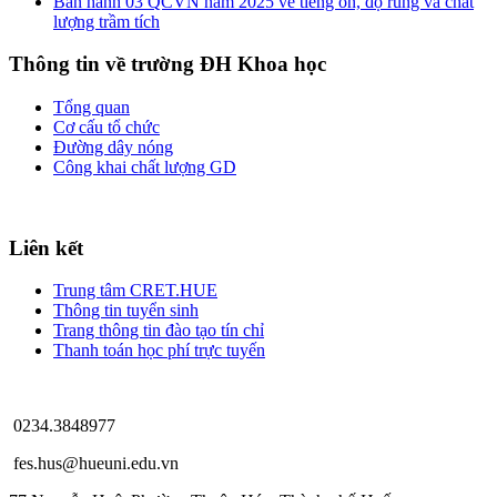
Ban hành 03 QCVN năm 2025 về tiếng ồn, độ rung và chất
lượng trầm tích
Thông tin về trường ĐH Khoa học
Tổng quan
Cơ cấu tổ chức
Đường dây nóng
Công khai chất lượng GD
Liên kết
Trung tâm CRET.HUE
Thông tin tuyển sinh
Trang thông tin đào tạo tín chỉ
Thanh toán học phí trực tuyến
0234.3848977
fes.hus@hueuni.edu.vn