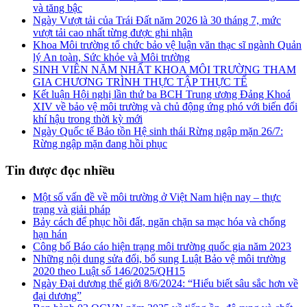
và tăng bậc
Ngày Vượt tải của Trái Đất năm 2026 là 30 tháng 7, mức
vượt tải cao nhất từng được ghi nhận
Khoa Môi trường tổ chức bảo vệ luận văn thạc sĩ ngành Quản
lý An toàn, Sức khỏe và Môi trường
SINH VIÊN NĂM NHẤT KHOA MÔI TRƯỜNG THAM
GIA CHƯƠNG TRÌNH THỰC TẬP THỰC TẾ
Kết luận Hội nghị lần thứ ba BCH Trung ương Đảng Khoá
XIV về bảo vệ môi trường và chủ động ứng phó với biến đổi
khí hậu trong thời kỳ mới
Ngày Quốc tế Bảo tồn Hệ sinh thái Rừng ngập mặn 26/7:
Rừng ngập mặn đang hồi phục
Tin được đọc nhiều
Một số vấn đề về môi trường ở Việt Nam hiện nay – thực
trạng và giải pháp
Bảy cách để phục hồi đất, ngăn chặn sa mạc hóa và chống
hạn hán
Công bố Báo cáo hiện trạng môi trường quốc gia năm 2023
Những nội dung sửa đổi, bổ sung Luật Bảo vệ môi trường
2020 theo Luật số 146/2025/QH15
Ngày Đại dương thế giới 8/6/2024: “Hiểu biết sâu sắc hơn về
đại dương”