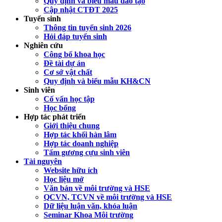
Quy định và biểu mẫu đào tạo
Cập nhật CTĐT 2025
Tuyển sinh
Thông tin tuyển sinh 2026
Hỏi đáp tuyển sinh
Nghiên cứu
Công bố khoa học
Đề tài dự án
Cơ sở vật chất
Quy định và biểu mẫu KH&CN
Sinh viên
Cố vấn học tập
Học bổng
Hợp tác phát triển
Giới thiệu chung
Hợp tác khối hàn lâm
Hợp tác doanh nghiệp
Tấm gương cựu sinh viên
Tài nguyên
Website hữu ích
Học liệu mở
Văn bản về môi trường và HSE
QCVN, TCVN về môi trường và HSE
Dữ liệu luận văn, khóa luận
Seminar Khoa Môi trường