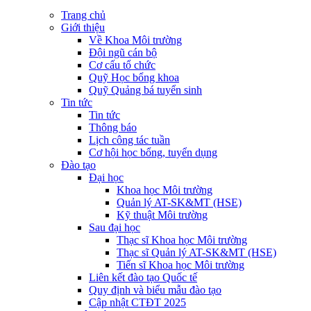
Trang chủ
Giới thiệu
Về Khoa Môi trường
Đội ngũ cán bộ
Cơ cấu tổ chức
Quỹ Học bổng khoa
Quỹ Quảng bá tuyển sinh
Tin tức
Tin tức
Thông báo
Lịch công tác tuần
Cơ hội học bổng, tuyển dụng
Đào tạo
Đại học
Khoa học Môi trường
Quản lý AT-SK&MT (HSE)
Kỹ thuật Môi trường
Sau đại học
Thạc sĩ Khoa học Môi trường
Thạc sĩ Quản lý AT-SK&MT (HSE)
Tiến sĩ Khoa học Môi trường
Liên kết đào tạo Quốc tế
Quy định và biểu mẫu đào tạo
Cập nhật CTĐT 2025