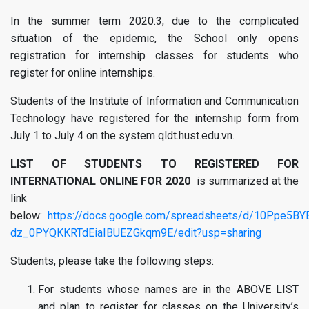
In the summer term 2020.3, due to the complicated
situation of the epidemic, the School only opens
registration for internship classes for students who
register for online internships.
Students of the Institute of Information and Communication
Technology have registered for the internship form from
July 1 to July 4 on the system qldt.hust.edu.vn.
LIST OF STUDENTS TO REGISTERED FOR
INTERNATIONAL ONLINE FOR 2020
is summarized at the
link
below:
https://docs.google.com/spreadsheets/d/10Ppe5BY
dz_0PYQKKRTdEiaIBUEZGkqm9E/edit?usp=sharing
Students, please take the following steps:
For students whose names are in the ABOVE LIST
and plan to register for classes on the University’s