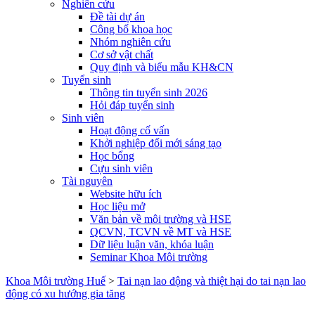
Nghiên cứu
Đề tài dự án
Công bố khoa học
Nhóm nghiên cứu
Cơ sở vật chất
Quy định và biểu mẫu KH&CN
Tuyển sinh
Thông tin tuyển sinh 2026
Hỏi đáp tuyển sinh
Sinh viên
Hoạt động cố vấn
Khởi nghiệp đổi mới sáng tạo
Học bổng
Cựu sinh viên
Tài nguyên
Website hữu ích
Học liệu mở
Văn bản về môi trường và HSE
QCVN, TCVN về MT và HSE
Dữ liệu luận văn, khóa luận
Seminar Khoa Môi trường
Khoa Môi trường Huế
>
Tai nạn lao động và thiệt hại do tai nạn lao
động có xu hướng gia tăng