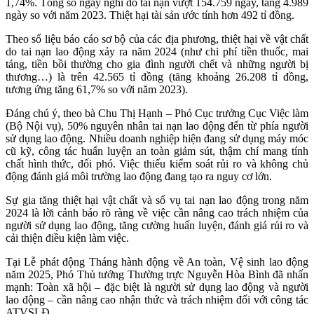
1,74%. Tổng số ngày nghỉ do tai nạn vượt 154.759 ngày, tăng 4.989
ngày so với năm 2023. Thiệt hại tài sản ước tính hơn 492 tỉ đồng.
Theo số liệu báo cáo sơ bộ của các địa phương, thiệt hại về vật chất
do tai nạn lao động xảy ra năm 2024 (như chi phí tiền thuốc, mai
táng, tiền bồi thường cho gia đình người chết và những người bị
thương…) là trên 42.565 tỉ đồng (tăng khoảng 26.208 tỉ đồng,
tương ứng tăng 61,7% so với năm 2023).
Đáng chú ý, theo bà Chu Thị Hạnh – Phó Cục trưởng Cục Việc làm
(Bộ Nội vụ), 50% nguyên nhân tai nạn lao động đến từ phía người
sử dụng lao động. Nhiều doanh nghiệp hiện đang sử dụng máy móc
cũ kỹ, công tác huấn luyện an toàn giảm sút, thậm chí mang tính
chất hình thức, đối phó. Việc thiếu kiểm soát rủi ro và không chủ
động đánh giá môi trường lao động đang tạo ra nguy cơ lớn.
Sự gia tăng thiệt hại vật chất và số vụ tai nạn lao động trong năm
2024 là lời cảnh báo rõ ràng về việc cần nâng cao trách nhiệm của
người sử dụng lao động, tăng cường huấn luyện, đánh giá rủi ro và
cải thiện điều kiện làm việc.
Tại Lễ phát động Tháng hành động về An toàn, Vệ sinh lao động
năm 2025, Phó Thủ tướng Thường trực Nguyễn Hòa Bình đã nhấn
mạnh: Toàn xã hội – đặc biệt là người sử dụng lao động và người
lao động – cần nâng cao nhận thức và trách nhiệm đối với công tác
ATVSLĐ.