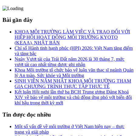
Bài gần đây
KHOA MÔI TRƯỜNG LÀM VIỆC VÀ TRAO ĐỔI VỚI
HIỆP HỘI HOẠT ĐỘNG MÔI TRƯỜNG KYOTO
(KEAA), NHẬT BẢN
Chỉ số Hành tinh hạnh phúc (HPI) 2026: Việt Nam tăng điểm
và tăng bậc
Ngày Vượt tải của Trái Đất năm 2026 là 30 tháng 7, mức
vượt tải cao nhất từng được ghi nhận
Khoa Môi trường tổ chức bảo vệ luận văn thạc sĩ ngành Quản
lý An toàn, Sức khỏe và Môi trường
SINH VIÊN NĂM NHẤT KHOA MÔI TRƯỜNG THAM
GIA CHƯƠNG TRÌNH THỰC TẬP THỰC TẾ
Kết luận Hội nghị lần thứ ba BCH Trung ương Đảng Khoá
XIV về bảo vệ môi trường và chủ động ứng phó với biến đổi
khí hậu trong thời kỳ mới
Tin được đọc nhiều
Một số vấn đề về môi trường ở Việt Nam hiện nay – thực
trạng và giải pháp