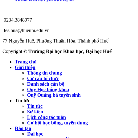
0234.3848977
fes.hus@hueuni.edu.vn
77 Nguyễn Huệ, Phường Thuận Hóa, Thành phố Huế
Copyright ©
Trường Đại học Khoa học, Đại học Huế
Trang chủ
Giới thiệu
Thông tin chung
Cơ cấu tổ chức
Danh sách cán bộ
Quỹ Học bổng khoa
Quỹ Quảng bá tuyển sinh
Tin tức
Tin tức
Sự kiện
Lịch công tác tuần
Cơ hội học bổng, tuyển dụng
Đào tạo
Đai học