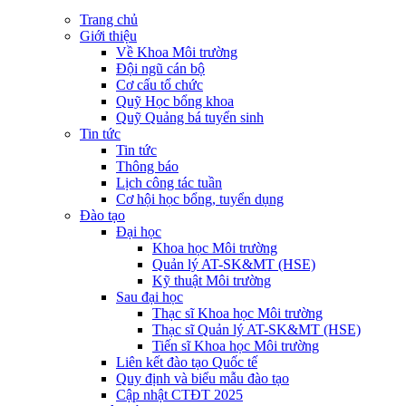
Trang chủ
Giới thiệu
Về Khoa Môi trường
Đội ngũ cán bộ
Cơ cấu tổ chức
Quỹ Học bổng khoa
Quỹ Quảng bá tuyển sinh
Tin tức
Tin tức
Thông báo
Lịch công tác tuần
Cơ hội học bổng, tuyển dụng
Đào tạo
Đại học
Khoa học Môi trường
Quản lý AT-SK&MT (HSE)
Kỹ thuật Môi trường
Sau đại học
Thạc sĩ Khoa học Môi trường
Thạc sĩ Quản lý AT-SK&MT (HSE)
Tiến sĩ Khoa học Môi trường
Liên kết đào tạo Quốc tế
Quy định và biểu mẫu đào tạo
Cập nhật CTĐT 2025