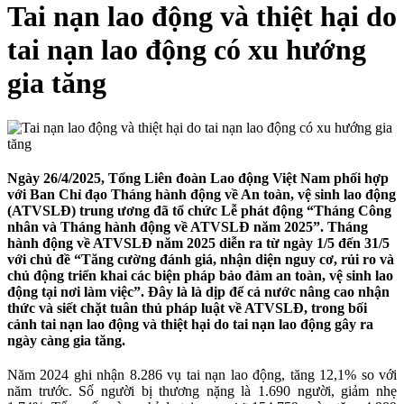
Tai nạn lao động và thiệt hại do
tai nạn lao động có xu hướng
gia tăng
Ngày 26/4/2025, Tổng Liên đoàn Lao động Việt Nam phối hợp
với Ban Chỉ đạo Tháng hành động về An toàn, vệ sinh lao động
(ATVSLĐ) trung ương đã tổ chức Lễ phát động “Tháng Công
nhân và Tháng hành động về ATVSLĐ năm 2025”. Tháng
hành động về ATVSLĐ năm 2025 diễn ra từ ngày 1/5 đến 31/5
với chủ đề “Tăng cường đánh giá, nhận diện nguy cơ, rủi ro và
chủ động triển khai các biện pháp bảo đảm an toàn, vệ sinh lao
động tại nơi làm việc”. Đây là là dịp để cả nước nâng cao nhận
thức và siết chặt tuân thủ pháp luật về ATVSLĐ, trong bối
cảnh tai nạn lao động và thiệt hại do tai nạn lao động gây ra
ngày càng gia tăng.
Năm 2024 ghi nhận 8.286 vụ tai nạn lao động, tăng 12,1% so với
năm trước. Số người bị thương nặng là 1.690 người, giảm nhẹ