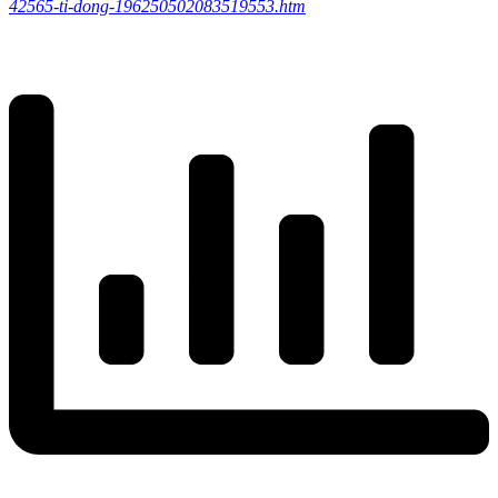
42565-ti-dong-196250502083519553.htm