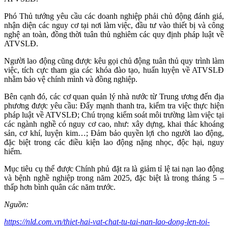
Phó Thủ tướng yêu cầu các doanh nghiệp phải chủ động đánh giá,
nhận diện các nguy cơ tại nơi làm việc, đầu tư vào thiết bị và công
nghệ an toàn, đồng thời tuân thủ nghiêm các quy định pháp luật về
ATVSLĐ.
Người lao động cũng được kêu gọi chủ động tuân thủ quy trình làm
việc, tích cực tham gia các khóa đào tạo, huấn luyện về ATVSLĐ
nhằm bảo vệ chính mình và đồng nghiệp.
Bên cạnh đó, các cơ quan quản lý nhà nước từ Trung ương đến địa
phương được yêu cầu: Đẩy mạnh thanh tra, kiểm tra việc thực hiện
pháp luật về ATVSLĐ; Chú trọng kiểm soát môi trường làm việc tại
các ngành nghề có nguy cơ cao, như: xây dựng, khai thác khoáng
sản, cơ khí, luyện kim…; Đảm bảo quyền lợi cho người lao động,
đặc biệt trong các điều kiện lao động nặng nhọc, độc hại, nguy
hiểm.
Mục tiêu cụ thể được Chính phủ đặt ra là giảm tỉ lệ tai nạn lao động
và bệnh nghề nghiệp trong năm 2025, đặc biệt là trong tháng 5 –
thấp hơn bình quân các năm trước.
Nguồn:
https://nld.com.vn/thiet-hai-vat-chat-tu-tai-nan-lao-dong-len-toi-