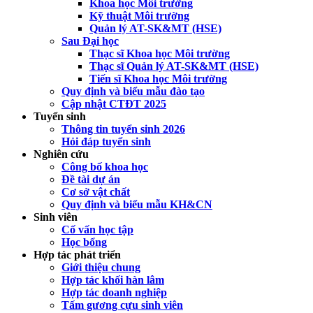
Khoa học Môi trường
Kỹ thuật Môi trường
Quản lý AT-SK&MT (HSE)
Sau Đại học
Thạc sĩ Khoa học Môi trường
Thạc sĩ Quản lý AT-SK&MT (HSE)
Tiến sĩ Khoa học Môi trường
Quy định và biểu mẫu đào tạo
Cập nhật CTĐT 2025
Tuyển sinh
Thông tin tuyển sinh 2026
Hỏi đáp tuyển sinh
Nghiên cứu
Công bố khoa học
Đề tài dự án
Cơ sở vật chất
Quy định và biểu mẫu KH&CN
Sinh viên
Cố vấn học tập
Học bổng
Hợp tác phát triển
Giới thiệu chung
Hợp tác khối hàn lâm
Hợp tác doanh nghiệp
Tấm gương cựu sinh viên