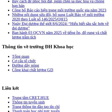
Bảy cách để phục hồi đất, ngăn chặn sa mạc hóa và chống
hạn hán
Công bố Báo cáo hiện trạng môi trường quốc gia năm 2023
Những nội dung sửa đổi, bổ sung Luật Bảo vệ môi trường
2020 theo Luật số 146/2025/QH15
Ngày Đại dương thế giới 8/6/2024: “Hiểu biết sâu sắc hơn về
đại dương”
Ban hành 03 QCVN năm 2025 về tiếng ồn, độ rung và chất
lượng trầm tích
Thông tin về trường ĐH Khoa học
Tổng quan
Cơ cấu tổ chức
Đường dây nóng
Công khai chất lượng GD
Liên kết
Trung tâm CRET.HUE
Thông tin tuyển sinh
Trang thông tin đào tạo tín chỉ
Thanh toán học phí trực tuyến