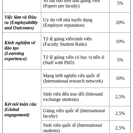
Số bài báo trên đầu giảng viên
5%
(Papers per faculty)
Việc làm và Đầu
Uy tín với nhà tuyển dụng
ra (Employability
20%
(Employer reputation)
and Outcomes)
Tỷ lệ giảng viên/sinh viên
10%
Kinh nghiệm về
(Faculty Student Ratio)
đào tạo
(Learning
Tỷ lệ giảng viên có học vị tiến sĩ
experience)
5%
(Staff with PhD)
Mạng lưới nghiên cứu quốc tế
10%
(International research network)
Sinh viên đến trao đổi (Inbound
2,5%
exchange students)
Kết nối toàn cầu
(Global
Giảng viên quốc tế (International
2,5%
engagement)
faculty)
Sinh viên quốc tế (International
2,5%
students)