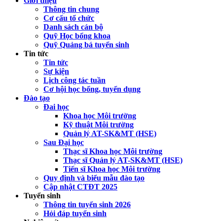
Giới thiệu
Thông tin chung
Cơ cấu tổ chức
Danh sách cán bộ
Quỹ Học bổng khoa
Quỹ Quảng bá tuyển sinh
Tin tức
Tin tức
Sự kiện
Lịch công tác tuần
Cơ hội học bổng, tuyển dụng
Đào tạo
Đai học
Khoa học Môi trường
Kỹ thuật Môi trường
Quản lý AT-SK&MT (HSE)
Sau Đại học
Thạc sĩ Khoa học Môi trường
Thạc sĩ Quản lý AT-SK&MT (HSE)
Tiến sĩ Khoa học Môi trường
Quy định và biểu mẫu đào tạo
Cập nhật CTĐT 2025
Tuyển sinh
Thông tin tuyển sinh 2026
Hỏi đáp tuyển sinh