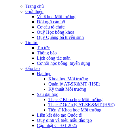
Trang chủ
Giới thiệu
Về Khoa Môi trường
Đội ngũ cán bộ
Cơ cấu tổ chức
Quỹ Học bổng khoa
Quỹ Quảng bá tuyển sinh
Tin tức
Tin tức
Thông báo
Lịch công tác tuần
Cơ hội học bổng, tuyển dụng
Đào tạo
Đại học
Khoa học Môi trường
Quản lý AT-SK&MT (HSE)
Kỹ thuật Môi trường
Sau đại học
Thạc sĩ Khoa học Môi trường
Thạc sĩ Quản lý AT-SK&MT (HSE)
Tiến sĩ Khoa học Môi trường
Liên kết đào tạo Quốc tế
Quy định và biểu mẫu đào tạo
Cập nhật CTĐT 2025