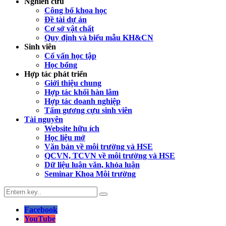
Nghiên cứu
Công bố khoa học
Đề tài dự án
Cơ sở vật chất
Quy định và biểu mẫu KH&CN
Sinh viên
Cố vấn học tập
Học bổng
Hợp tác phát triển
Giới thiệu chung
Hợp tác khối hàn lâm
Hợp tác doanh nghiệp
Tấm gương cựu sinh viên
Tài nguyên
Website hữu ích
Học liệu mở
Văn bản về môi trường và HSE
QCVN, TCVN về môi trường và HSE
Dữ liệu luận văn, khóa luận
Seminar Khoa Môi trường
Facebook
YouTube