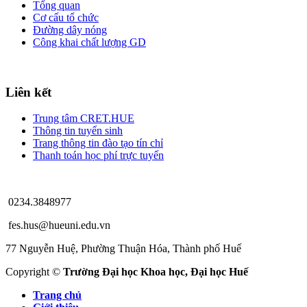
Tổng quan
Cơ cấu tổ chức
Đường dây nóng
Công khai chất lượng GD
Liên kết
Trung tâm CRET.HUE
Thông tin tuyển sinh
Trang thông tin đào tạo tín chỉ
Thanh toán học phí trực tuyến
0234.3848977
fes.hus@hueuni.edu.vn
77 Nguyễn Huệ, Phường Thuận Hóa, Thành phố Huế
Copyright ©
Trường Đại học Khoa học, Đại học Huế
Trang chủ