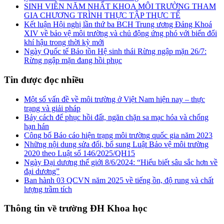
SINH VIÊN NĂM NHẤT KHOA MÔI TRƯỜNG THAM
GIA CHƯƠNG TRÌNH THỰC TẬP THỰC TẾ
Kết luận Hội nghị lần thứ ba BCH Trung ương Đảng Khoá
XIV về bảo vệ môi trường và chủ động ứng phó với biến đổi
khí hậu trong thời kỳ mới
Ngày Quốc tế Bảo tồn Hệ sinh thái Rừng ngập mặn 26/7:
Rừng ngập mặn đang hồi phục
Tin được đọc nhiều
Một số vấn đề về môi trường ở Việt Nam hiện nay – thực
trạng và giải pháp
Bảy cách để phục hồi đất, ngăn chặn sa mạc hóa và chống
hạn hán
Công bố Báo cáo hiện trạng môi trường quốc gia năm 2023
Những nội dung sửa đổi, bổ sung Luật Bảo vệ môi trường
2020 theo Luật số 146/2025/QH15
Ngày Đại dương thế giới 8/6/2024: “Hiểu biết sâu sắc hơn về
đại dương”
Ban hành 03 QCVN năm 2025 về tiếng ồn, độ rung và chất
lượng trầm tích
Thông tin về trường ĐH Khoa học