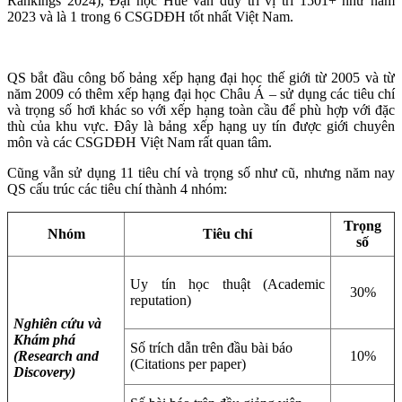
Rankings 2024), Đại học Huế vẫn duy trì vị trí 1501+ như năm
2023 và là 1 trong 6 CSGDĐH tốt nhất Việt Nam.
QS bắt đầu công bố bảng xếp hạng đại học thế giới từ 2005 và từ
năm 2009 có thêm xếp hạng đại học Châu Á – sử dụng các tiêu chí
và trọng số hơi khác so với xếp hạng toàn cầu để phù hợp với đặc
thù của khu vực. Đây là bảng xếp hạng uy tín được giới chuyên
môn và các CSGDĐH Việt Nam rất quan tâm.
Cũng vẫn sử dụng 11 tiêu chí và trọng số như cũ, nhưng năm nay
QS cấu trúc các tiêu chí thành 4 nhóm:
Trọng
Nhóm
Tiêu chí
số
Uy tín học thuật (Academic
30%
reputation)
Nghiên cứu và
Khám phá
Số trích dẫn trên đầu bài báo
(Research and
10%
(Citations per paper)
Discovery)