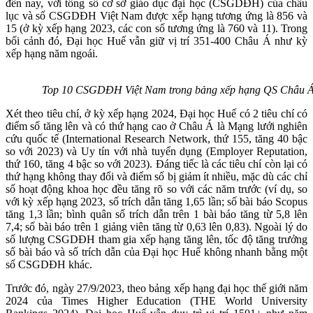
đến nay, với tổng số cơ sở giáo dục đại học (CSGDĐH) của châu
lục và số CSGDĐH Việt Nam được xếp hạng tương ứng là 856 và
15 (ở kỳ xếp hạng 2023, các con số tương ứng là 760 và 11). Trong
bối cảnh đó, Đại học Huế vẫn giữ vị trí 351-400 Châu Á như kỳ
xếp hạng năm ngoái.
Top 10 CSGDĐH Việt Nam trong bảng xếp hạng QS Châu Á
Xét theo tiêu chí, ở kỳ xếp hạng 2024, Đại học Huế có 2 tiêu chí có
điểm số tăng lên và có thứ hạng cao ở Châu Á là Mạng lưới nghiên
cứu quốc tế (International Research Network, thứ 155, tăng 40 bậc
so với 2023) và Uy tín với nhà tuyển dụng (Employer Reputation,
thứ 160, tăng 4 bậc so với 2023). Đáng tiếc là các tiêu chí còn lại có
thứ hạng không thay đổi và điểm số bị giảm ít nhiều, mặc dù các chỉ
số hoạt động khoa học đều tăng rõ so với các năm trước (ví dụ, so
với kỳ xếp hạng 2023, số trích dẫn tăng 1,65 lần; số bài báo Scopus
tăng 1,3 lần; bình quân số trích dẫn trên 1 bài báo tăng từ 5,8 lên
7,4; số bài báo trên 1 giảng viên tăng từ 0,63 lên 0,83). Ngoài lý do
số lượng CSGDĐH tham gia xếp hạng tăng lên, tốc độ tăng trưởng
số bài báo và số trích dẫn của Đại học Huế không nhanh bằng một
số CSGDĐH khác.
Trước đó, ngày 27/9/2023, theo bảng xếp hạng đại học thế giới năm
2024 của Times Higher Education (THE World University