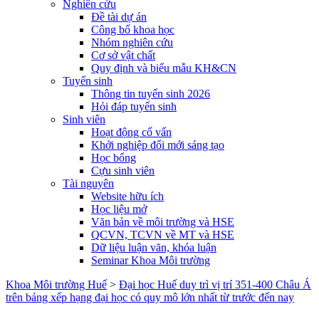
Nghiên cứu
Đề tài dự án
Công bố khoa học
Nhóm nghiên cứu
Cơ sở vật chất
Quy định và biểu mẫu KH&CN
Tuyển sinh
Thông tin tuyển sinh 2026
Hỏi đáp tuyển sinh
Sinh viên
Hoạt động cố vấn
Khởi nghiệp đổi mới sáng tạo
Học bổng
Cựu sinh viên
Tài nguyên
Website hữu ích
Học liệu mở
Văn bản về môi trường và HSE
QCVN, TCVN về MT và HSE
Dữ liệu luận văn, khóa luận
Seminar Khoa Môi trường
Khoa Môi trường Huế
>
Đại học Huế duy trì vị trí 351-400 Châu Á
trên bảng xếp hạng đại học có quy mô lớn nhất từ trước đến nay