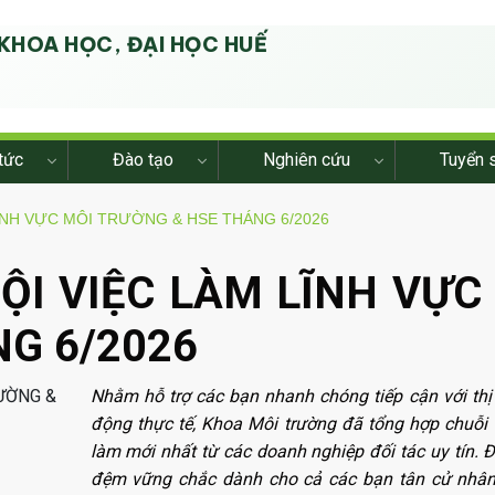
KHOA HỌC, ĐẠI HỌC HUẾ
G
tức
Đào tạo
Nghiên cứu
Tuyển 
ĨNH VỰC MÔI TRƯỜNG & HSE THÁNG 6/2026
ỘI VIỆC LÀM LĨNH VỰC
G 6/2026
Nhằm hỗ trợ các bạn nhanh chóng tiếp cận với thị
động thực tế, Khoa Môi trường đã tổng hợp chuỗi 
làm mới nhất từ các doanh nghiệp đối tác uy tín. 
đệm vững chắc dành cho cả các bạn tân cử nhâ