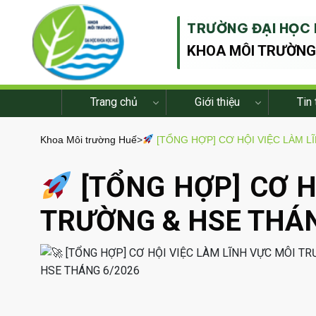
TRƯỜNG ĐẠI HỌC 
KHOA MÔI TRƯỜN
Trang chủ
Giới thiệu
Tin 
Khoa Môi trường Huế
>
[TỔNG HỢP] CƠ HỘI VIỆC LÀM L
[TỔNG HỢP] CƠ H
TRƯỜNG & HSE THÁN