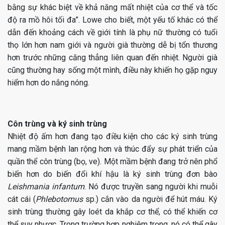
bằng sự khác biệt về khả năng mất nhiệt của cơ thể và tốc
độ ra mồ hôi tối đa”. Lowe cho biết, một yếu tố khác có thể
dẫn đến khoảng cách về giới tính là phụ nữ thường có tuổi
thọ lớn hơn nam giới và người già thường dễ bị tổn thương
hơn trước những căng thẳng liên quan đến nhiệt. Người già
cũng thường hay sống một mình, điều này khiến họ gặp nguy
hiểm hơn do nắng nóng.
Côn trùng và ký sinh trùng
Nhiệt độ ấm hơn đang tạo điều kiện cho các ký sinh trùng
mang mầm bệnh lan rộng hơn và thúc đẩy sự phát triển của
quần thể côn trùng (bọ, ve). Một mầm bệnh đang trở nên phổ
biến hơn do biến đổi khí hậu là ký sinh trùng đơn bào
Leishmania infantum
. Nó được truyền sang người khi muỗi
cát cái (
Phlebotomus
sp.) cắn vào da người để hút máu. Ký
sinh trùng thường gây loét da khắp cơ thể, có thể khiến cơ
thể suy nhược. Trong trường hợp nghiêm trọng, nó có thể gây