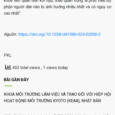
khỏe liên quan đến khí hậu, điều quan trọng là phải hiểu bộ
phận người dân nào bị ảnh hưởng nhiều nhất và có nguy cơ
cao nhất”.
Nguồn:
https://doi.org/10.1038/d41586-024-02006-3
PKL
453 total views
, 1 views today
BÀI GẦN ĐÂY
KHOA MÔI TRƯỜNG LÀM VIỆC VÀ TRAO ĐỔI VỚI HIỆP HỘI
HOẠT ĐỘNG MÔI TRƯỜNG KYOTO (KEAA), NHẬT BẢN