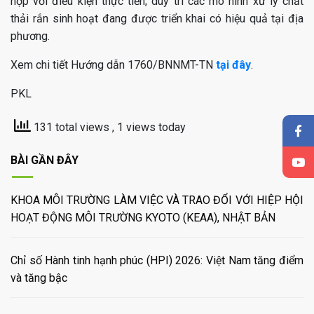
hợp với điều kiện thực tiễn; duy trì các mô hình xử lý chất
thải rắn sinh hoạt đang được triển khai có hiệu quả tại địa
phương.
Xem chi tiết Hướng dẫn 1760/BNNMT-TN
tại đây
.
PKL
131 total views
, 1 views today
BÀI GẦN ĐÂY
KHOA MÔI TRƯỜNG LÀM VIỆC VÀ TRAO ĐỔI VỚI HIỆP HỘI
HOẠT ĐỘNG MÔI TRƯỜNG KYOTO (KEAA), NHẬT BẢN
Chỉ số Hành tinh hạnh phúc (HPI) 2026: Việt Nam tăng điểm
và tăng bậc