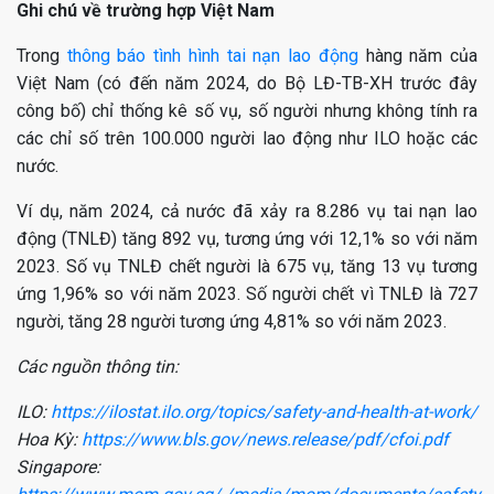
Ghi chú về trường hợp Việt Nam
Trong
thông báo tình hình tai nạn lao động
hàng năm của
Việt Nam (có đến năm 2024, do Bộ LĐ-TB-XH trước đây
công bố) chỉ thống kê số vụ, số người nhưng không tính ra
các chỉ số trên 100.000 người lao động như ILO hoặc các
nước.
Ví dụ, năm 2024, cả nước đã xảy ra 8.286 vụ tai nạn lao
động (TNLĐ) tăng 892 vụ, tương ứng với 12,1% so với năm
2023. Số vụ TNLĐ chết người là 675 vụ, tăng 13 vụ tương
ứng 1,96% so với năm 2023. Số người chết vì TNLĐ là 727
người, tăng 28 người tương ứng 4,81% so với năm 2023.
Các nguồn thông tin:
ILO:
https://ilostat.ilo.org/topics/safety-and-health-at-work/
Hoa Kỳ:
https://www.bls.gov/news.release/pdf/cfoi.pdf
Singapore: