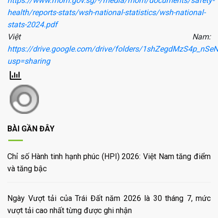
https://www.mom.gov.sg/-/media/mom/documents/safety-
health/reports-stats/wsh-national-statistics/wsh-national-
stats-2024.pdf
Việt Nam:
https://drive.google.com/drive/folders/1shZegdMzS4p_n
usp=sharing
BÀI GẦN ĐÂY
Chỉ số Hành tinh hạnh phúc (HPI) 2026: Việt Nam tăng điểm
và tăng bậc
Ngày Vượt tải của Trái Đất năm 2026 là 30 tháng 7, mức
vượt tải cao nhất từng được ghi nhận