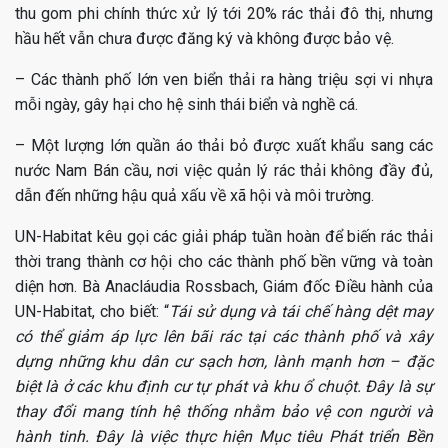
thu gom phi chính thức xử lý tới 20% rác thải đô thị, nhưng
hầu hết vẫn chưa được đăng ký và không được bảo vệ.
– Các thành phố lớn ven biển thải ra hàng triệu sợi vi nhựa
mỗi ngày, gây hại cho hệ sinh thái biển và nghề cá.
– Một lượng lớn quần áo thải bỏ được xuất khẩu sang các
nước Nam Bán cầu, nơi việc quản lý rác thải không đầy đủ,
dẫn đến những hậu quả xấu về xã hội và môi trường.
UN-Habitat kêu gọi các giải pháp tuần hoàn để biến rác thải
thời trang thành cơ hội cho các thành phố bền vững và toàn
diện hơn. Bà Anacláudia Rossbach, Giám đốc Điều hành của
UN-Habitat, cho biết: “
Tái sử dụng và tái chế hàng dệt may
có thể giảm áp lực lên bãi rác tại các thành phố và xây
dựng những khu dân cư sạch hơn, lành mạnh hơn – đặc
biệt là ở các khu định cư tự phát và khu ổ chuột. Đây là sự
thay đổi mang tính hệ thống nhằm bảo vệ con người và
hành tinh. Đây là việc thực hiện Mục tiêu Phát triển Bền