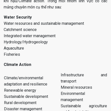
khí hậu/Climate action. Trong mỗi nhóm lĩnh vực có các
mảng chuyên môn cụ thể như sau:
Water Security
Water resources and sustainable management
Catchment science
Integrated water management
Hydrology/Hydrogeology
Aquaculture
Fisheries
Climate Action
Infrastructure and
Climate/environmental
transport
adaptation and resilience
Mineral resources
Renewable energy
Environmental
Sustainable development
management
Rural development
Sustainable agriculture
Disaster management