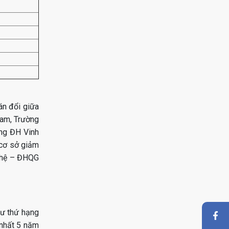
án đổi giữa
Nam, Trường
ng ĐH Vinh
 cơ sở giảm
nghệ – ĐHQG
hư thứ hạng
 nhất 5 năm