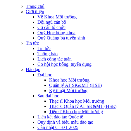
Trang chủ
Giới thiệu
Về Khoa Môi trường
Đội ngũ cán bộ
Cơ cấu tổ chức
Quỹ Học bổng khoa
Quỹ Quảng bá tuyển sinh
Tin tức
Tin tức
Thông báo
Lịch công tác tuần
Cơ hội học bổng, tuyển dụng
Đào tạo
Đại học
Khoa học Môi trường
Quản lý AT-SK&MT (HSE)
Kỹ thuật Môi trường
Sau đại học
Thạc sĩ Khoa học Môi trường
Thạc sĩ Quản lý AT-SK&MT (HSE)
Tiến sĩ Khoa học Môi trường
Liên kết đào tạo Quốc tế
Quy định và biểu mẫu đào tạo
Cập nhật CTĐT 2025