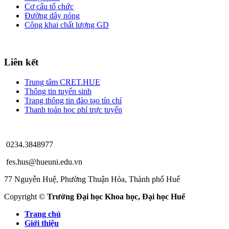
Cơ cấu tổ chức
Đường dây nóng
Công khai chất lượng GD
Liên kết
Trung tâm CRET.HUE
Thông tin tuyển sinh
Trang thông tin đào tạo tín chỉ
Thanh toán học phí trực tuyến
0234.3848977
fes.hus@hueuni.edu.vn
77 Nguyễn Huệ, Phường Thuận Hóa, Thành phố Huế
Copyright ©
Trường Đại học Khoa học, Đại học Huế
Trang chủ
Giới thiệu