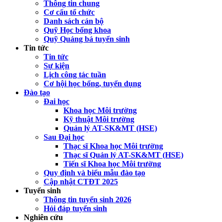
Thông tin chung
Cơ cấu tổ chức
Danh sách cán bộ
Quỹ Học bổng khoa
Quỹ Quảng bá tuyển sinh
Tin tức
Tin tức
Sự kiện
Lịch công tác tuần
Cơ hội học bổng, tuyển dụng
Đào tạo
Đai học
Khoa học Môi trường
Kỹ thuật Môi trường
Quản lý AT-SK&MT (HSE)
Sau Đại học
Thạc sĩ Khoa học Môi trường
Thạc sĩ Quản lý AT-SK&MT (HSE)
Tiến sĩ Khoa học Môi trường
Quy định và biểu mẫu đào tạo
Cập nhật CTĐT 2025
Tuyển sinh
Thông tin tuyển sinh 2026
Hỏi đáp tuyển sinh
Nghiên cứu