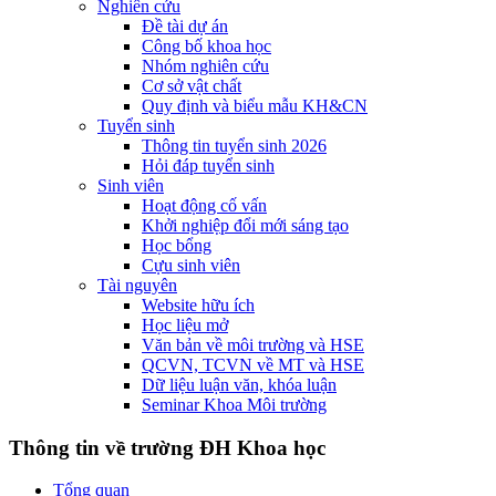
Nghiên cứu
Đề tài dự án
Công bố khoa học
Nhóm nghiên cứu
Cơ sở vật chất
Quy định và biểu mẫu KH&CN
Tuyển sinh
Thông tin tuyển sinh 2026
Hỏi đáp tuyển sinh
Sinh viên
Hoạt động cố vấn
Khởi nghiệp đổi mới sáng tạo
Học bổng
Cựu sinh viên
Tài nguyên
Website hữu ích
Học liệu mở
Văn bản về môi trường và HSE
QCVN, TCVN về MT và HSE
Dữ liệu luận văn, khóa luận
Seminar Khoa Môi trường
Thông tin về trường ĐH Khoa học
Tổng quan