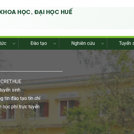
KHOA HỌC, ĐẠI HỌC HUẾ
G
tức
Đào tạo
Nghiên cứu
Tuyển 
m CRET.HUE
tuyển sinh
g tin đào tạo tín chỉ
 học phí trực tuyến