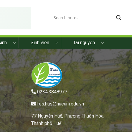
sinh
Sinh viên
Tài nguyên
0234.3848977
fes.hus@hueuni.edu.vn
77 Nguyễn Huệ, Phường Thuận Hóa,
Thành phố Huế