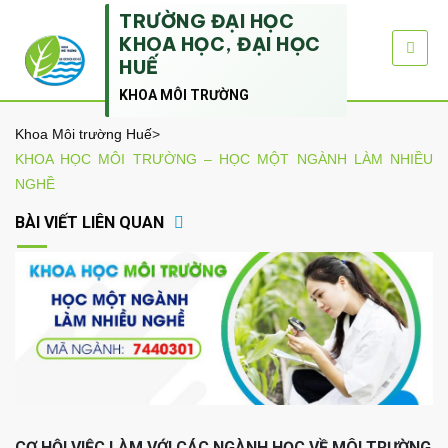
TRƯỜNG ĐẠI HỌC
KHOA HỌC, ĐẠI HỌC
HUẾ
KHOA MÔI TRƯỜNG
Khoa Môi trường Huế
>
KHOA HỌC MÔI TRƯỜNG – HỌC MỘT NGÀNH LÀM NHIỀU
NGHỀ
BÀI VIẾT LIÊN QUAN
CƠ HỘI VIỆC LÀM VỚI CÁC NGÀNH HỌC VỀ MÔI TRƯỜNG