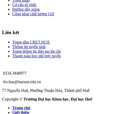
Tổng quan
Cơ cấu tổ chức
Đường dây nóng
Công khai chất lượng GD
Liên kết
Trung tâm CRET.HUE
Thông tin tuyển sinh
Trang thông tin đào tạo tín chỉ
Thanh toán học phí trực tuyến
0234.3848977
fes.hus@hueuni.edu.vn
77 Nguyễn Huệ, Phường Thuận Hóa, Thành phố Huế
Copyright ©
Trường Đại học Khoa học, Đại học Huế
Trang chủ
Giới thiệu