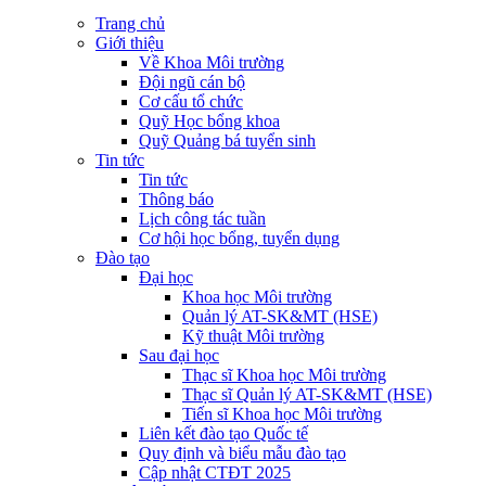
Trang chủ
Giới thiệu
Về Khoa Môi trường
Đội ngũ cán bộ
Cơ cấu tổ chức
Quỹ Học bổng khoa
Quỹ Quảng bá tuyển sinh
Tin tức
Tin tức
Thông báo
Lịch công tác tuần
Cơ hội học bổng, tuyển dụng
Đào tạo
Đại học
Khoa học Môi trường
Quản lý AT-SK&MT (HSE)
Kỹ thuật Môi trường
Sau đại học
Thạc sĩ Khoa học Môi trường
Thạc sĩ Quản lý AT-SK&MT (HSE)
Tiến sĩ Khoa học Môi trường
Liên kết đào tạo Quốc tế
Quy định và biểu mẫu đào tạo
Cập nhật CTĐT 2025