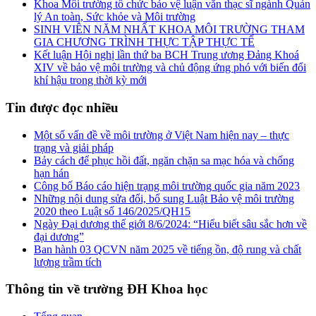
Khoa Môi trường tổ chức bảo vệ luận văn thạc sĩ ngành Quản
lý An toàn, Sức khỏe và Môi trường
SINH VIÊN NĂM NHẤT KHOA MÔI TRƯỜNG THAM
GIA CHƯƠNG TRÌNH THỰC TẬP THỰC TẾ
Kết luận Hội nghị lần thứ ba BCH Trung ương Đảng Khoá
XIV về bảo vệ môi trường và chủ động ứng phó với biến đổi
khí hậu trong thời kỳ mới
Tin được đọc nhiều
Một số vấn đề về môi trường ở Việt Nam hiện nay – thực
trạng và giải pháp
Bảy cách để phục hồi đất, ngăn chặn sa mạc hóa và chống
hạn hán
Công bố Báo cáo hiện trạng môi trường quốc gia năm 2023
Những nội dung sửa đổi, bổ sung Luật Bảo vệ môi trường
2020 theo Luật số 146/2025/QH15
Ngày Đại dương thế giới 8/6/2024: “Hiểu biết sâu sắc hơn về
đại dương”
Ban hành 03 QCVN năm 2025 về tiếng ồn, độ rung và chất
lượng trầm tích
Thông tin về trường ĐH Khoa học