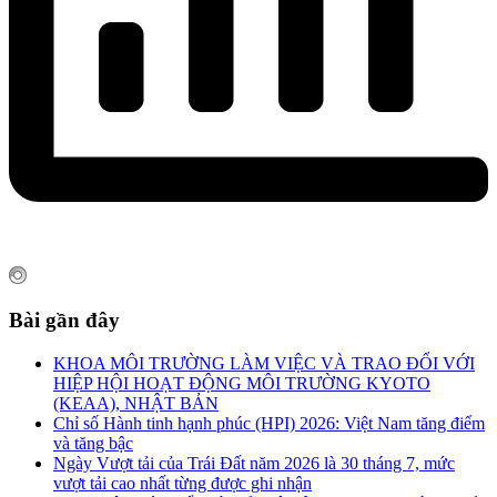
Bài gần đây
KHOA MÔI TRƯỜNG LÀM VIỆC VÀ TRAO ĐỔI VỚI
HIỆP HỘI HOẠT ĐỘNG MÔI TRƯỜNG KYOTO
(KEAA), NHẬT BẢN
Chỉ số Hành tinh hạnh phúc (HPI) 2026: Việt Nam tăng điểm
và tăng bậc
Ngày Vượt tải của Trái Đất năm 2026 là 30 tháng 7, mức
vượt tải cao nhất từng được ghi nhận