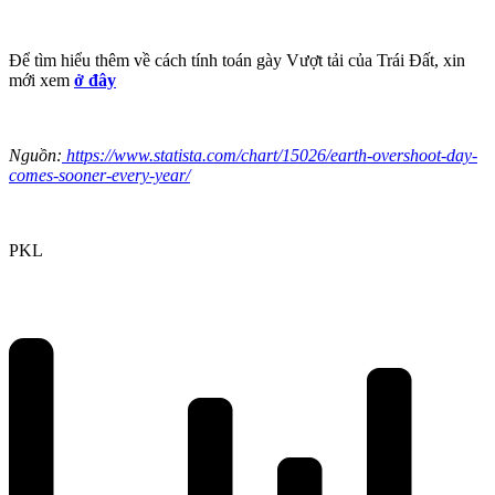
Để tìm hiểu thêm về cách tính toán gày Vượt tải của Trái Đất, xin
mới xem
ở đây
Nguồn:
https://www.statista.com/chart/15026/earth-overshoot-day-
comes-sooner-every-year/
PKL