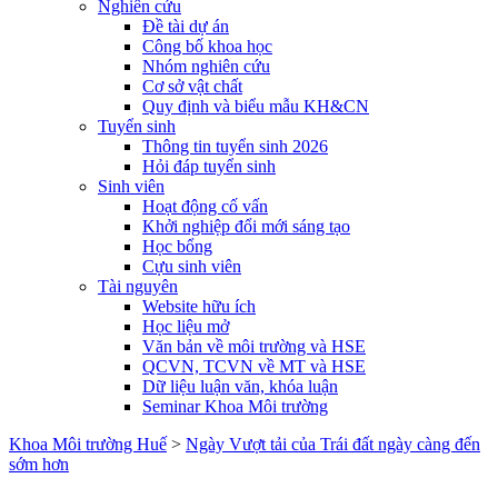
Nghiên cứu
Đề tài dự án
Công bố khoa học
Nhóm nghiên cứu
Cơ sở vật chất
Quy định và biểu mẫu KH&CN
Tuyển sinh
Thông tin tuyển sinh 2026
Hỏi đáp tuyển sinh
Sinh viên
Hoạt động cố vấn
Khởi nghiệp đổi mới sáng tạo
Học bổng
Cựu sinh viên
Tài nguyên
Website hữu ích
Học liệu mở
Văn bản về môi trường và HSE
QCVN, TCVN về MT và HSE
Dữ liệu luận văn, khóa luận
Seminar Khoa Môi trường
Khoa Môi trường Huế
>
Ngày Vượt tải của Trái đất ngày càng đến
sớm hơn