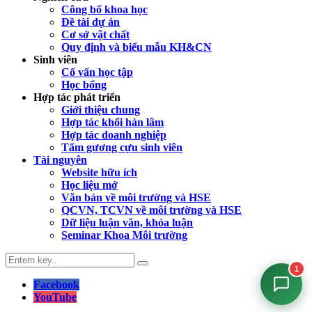
Công bố khoa học
Đề tài dự án
Cơ sở vật chất
Quy định và biểu mẫu KH&CN
Sinh viên
Cố vấn học tập
Học bổng
Hợp tác phát triển
Giới thiệu chung
Hợp tác khối hàn lâm
Hợp tác doanh nghiệp
Tấm gương cựu sinh viên
Tài nguyên
Website hữu ích
Học liệu mở
Văn bản về môi trường và HSE
QCVN, TCVN về môi trường và HSE
Dữ liệu luận văn, khóa luận
Seminar Khoa Môi trường
1
Facebook
YouTube