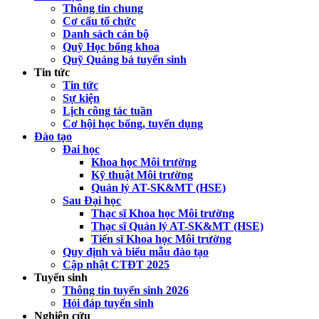
Thông tin chung
Cơ cấu tổ chức
Danh sách cán bộ
Quỹ Học bổng khoa
Quỹ Quảng bá tuyển sinh
Tin tức
Tin tức
Sự kiện
Lịch công tác tuần
Cơ hội học bổng, tuyển dụng
Đào tạo
Đai học
Khoa học Môi trường
Kỹ thuật Môi trường
Quản lý AT-SK&MT (HSE)
Sau Đại học
Thạc sĩ Khoa học Môi trường
Thạc sĩ Quản lý AT-SK&MT (HSE)
Tiến sĩ Khoa học Môi trường
Quy định và biểu mẫu đào tạo
Cập nhật CTĐT 2025
Tuyển sinh
Thông tin tuyển sinh 2026
Hỏi đáp tuyển sinh
Nghiên cứu