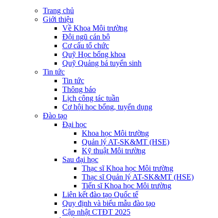
Trang chủ
Giới thiệu
Về Khoa Môi trường
Đội ngũ cán bộ
Cơ cấu tổ chức
Quỹ Học bổng khoa
Quỹ Quảng bá tuyển sinh
Tin tức
Tin tức
Thông báo
Lịch công tác tuần
Cơ hội học bổng, tuyển dụng
Đào tạo
Đại học
Khoa học Môi trường
Quản lý AT-SK&MT (HSE)
Kỹ thuật Môi trường
Sau đại học
Thạc sĩ Khoa học Môi trường
Thạc sĩ Quản lý AT-SK&MT (HSE)
Tiến sĩ Khoa học Môi trường
Liên kết đào tạo Quốc tế
Quy định và biểu mẫu đào tạo
Cập nhật CTĐT 2025