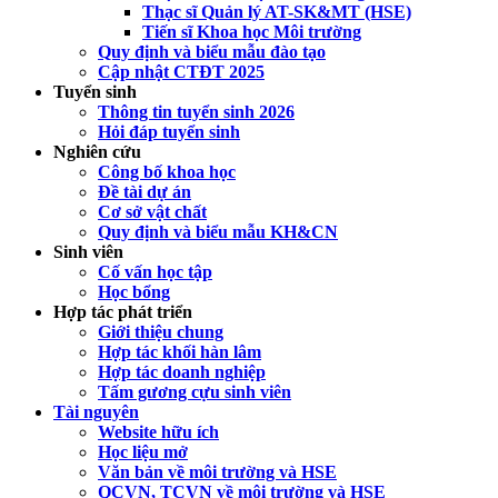
Thạc sĩ Quản lý AT-SK&MT (HSE)
Tiến sĩ Khoa học Môi trường
Quy định và biểu mẫu đào tạo
Cập nhật CTĐT 2025
Tuyển sinh
Thông tin tuyển sinh 2026
Hỏi đáp tuyển sinh
Nghiên cứu
Công bố khoa học
Đề tài dự án
Cơ sở vật chất
Quy định và biểu mẫu KH&CN
Sinh viên
Cố vấn học tập
Học bổng
Hợp tác phát triển
Giới thiệu chung
Hợp tác khối hàn lâm
Hợp tác doanh nghiệp
Tấm gương cựu sinh viên
Tài nguyên
Website hữu ích
Học liệu mở
Văn bản về môi trường và HSE
QCVN, TCVN về môi trường và HSE