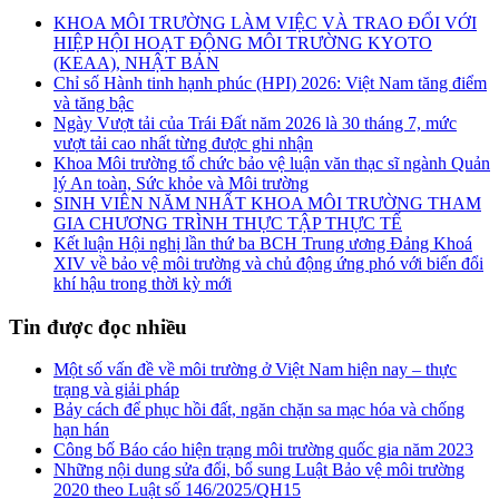
KHOA MÔI TRƯỜNG LÀM VIỆC VÀ TRAO ĐỔI VỚI
HIỆP HỘI HOẠT ĐỘNG MÔI TRƯỜNG KYOTO
(KEAA), NHẬT BẢN
Chỉ số Hành tinh hạnh phúc (HPI) 2026: Việt Nam tăng điểm
và tăng bậc
Ngày Vượt tải của Trái Đất năm 2026 là 30 tháng 7, mức
vượt tải cao nhất từng được ghi nhận
Khoa Môi trường tổ chức bảo vệ luận văn thạc sĩ ngành Quản
lý An toàn, Sức khỏe và Môi trường
SINH VIÊN NĂM NHẤT KHOA MÔI TRƯỜNG THAM
GIA CHƯƠNG TRÌNH THỰC TẬP THỰC TẾ
Kết luận Hội nghị lần thứ ba BCH Trung ương Đảng Khoá
XIV về bảo vệ môi trường và chủ động ứng phó với biến đổi
khí hậu trong thời kỳ mới
Tin được đọc nhiều
Một số vấn đề về môi trường ở Việt Nam hiện nay – thực
trạng và giải pháp
Bảy cách để phục hồi đất, ngăn chặn sa mạc hóa và chống
hạn hán
Công bố Báo cáo hiện trạng môi trường quốc gia năm 2023
Những nội dung sửa đổi, bổ sung Luật Bảo vệ môi trường
2020 theo Luật số 146/2025/QH15