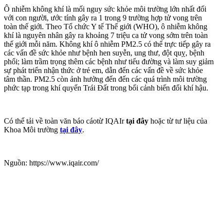
Ô nhiễm không khí là mối nguy sức khỏe môi trường lớn nhất đối
với con người, ước tính gây ra 1 trong 9 trường hợp tử vong trên
toàn thế giới. Theo Tổ chức Y tế Thế giới (WHO), ô nhiễm không
khí là nguyên nhân gây ra khoảng 7 triệu ca tử vong sớm trên toàn
thế giới mỗi năm. Không khí ô nhiễm PM2.5 có thể trực tiếp gây ra
các vấn đề sức khỏe như bệnh hen suyễn, ung thư, đột quỵ, bệnh
phổi; làm trầm trọng thêm các bệnh như tiểu đường và làm suy giảm
sự phát triển nhận thức ở trẻ em, dẫn đến các vấn đề về sức khỏe
tâm thần. PM2.5 còn ảnh hưởng đến đến các quá trình môi trường
phức tạp trong khí quyển Trái Đất trong bối cảnh biến đổi khí hậu.
Có thể tải về toàn văn báo cáotừ IQAIr
tại đây
hoặc từ tư liệu của
Khoa Môi trường
tại đây
.
Nguồn: https://www.iqair.com/