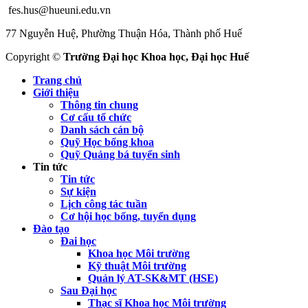
fes.hus@hueuni.edu.vn
77 Nguyễn Huệ, Phường Thuận Hóa, Thành phố Huế
Copyright ©
Trường Đại học Khoa học, Đại học Huế
Trang chủ
Giới thiệu
Thông tin chung
Cơ cấu tổ chức
Danh sách cán bộ
Quỹ Học bổng khoa
Quỹ Quảng bá tuyển sinh
Tin tức
Tin tức
Sự kiện
Lịch công tác tuần
Cơ hội học bổng, tuyển dụng
Đào tạo
Đai học
Khoa học Môi trường
Kỹ thuật Môi trường
Quản lý AT-SK&MT (HSE)
Sau Đại học
Thạc sĩ Khoa học Môi trường