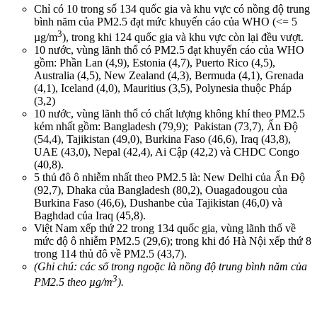
Chỉ có 10 trong số 134 quốc gia và khu vực có nồng độ trung
bình năm của PM2.5 đạt mức khuyến cáo của WHO (<= 5
3
µg/m
), trong khi 124 quốc gia và khu vực còn lại đều vượt.
10 nước, vùng lãnh thổ có PM2.5 đạt khuyến cáo của WHO
gồm: Phần Lan (4,9), Estonia (4,7), Puerto Rico (4,5),
Australia (4,5), New Zealand (4,3), Bermuda (4,1), Grenada
(4,1), Iceland (4,0), Mauritius (3,5), Polynesia thuộc Pháp
(3,2)
10 nước, vùng lãnh thổ có chất lượng không khí theo PM2.5
kém nhất gồm: Bangladesh (79,9); Pakistan (73,7), Ấn Độ
(54,4), Tajikistan (49,0), Burkina Faso (46,6), Iraq (43,8),
UAE (43,0), Nepal (42,4), Ai Cập (42,2) và CHDC Congo
(40,8).
5 thủ đô ô nhiễm nhất theo PM2.5 là: New Delhi của Ấn Độ
(92,7), Dhaka của Bangladesh (80,2), Ouagadougou của
Burkina Faso (46,6), Dushanbe của Tajikistan (46,0) và
Baghdad của Iraq (45,8).
Việt Nam xếp thứ 22 trong 134 quốc gia, vùng lãnh thổ về
mức độ ô nhiễm PM2.5 (29,6); trong khi đó Hà Nội xếp thứ 8
trong 114 thủ đô về PM2.5 (43,7).
(Ghi chú: các số trong ngoặc là nồng độ trung bình năm của
3
PM2.5 theo µg/m
).