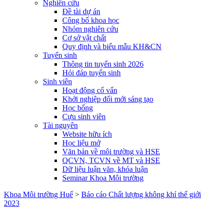
Nghiên cứu
Đề tài dự án
Công bố khoa học
Nhóm nghiên cứu
Cơ sở vật chất
Quy định và biểu mẫu KH&CN
Tuyển sinh
Thông tin tuyển sinh 2026
Hỏi đáp tuyển sinh
Sinh viên
Hoạt động cố vấn
Khởi nghiệp đổi mới sáng tạo
Học bổng
Cựu sinh viên
Tài nguyên
Website hữu ích
Học liệu mở
Văn bản về môi trường và HSE
QCVN, TCVN về MT và HSE
Dữ liệu luận văn, khóa luận
Seminar Khoa Môi trường
Khoa Môi trường Huế
>
Báo cáo Chất lượng không khí thế giới
2023