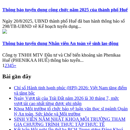
Thông báo tuyển dụng công chức năm 2025 của thành phố Huế
Ngày 20/8/2025, UBND thành phố Huế đã ban hành thông báo số
298/TB-UBND về Kế hoạch tuyển dụng...
Thông báo tuyển dụng Nhân viên An toàn vệ sinh lao động
Công ty TNHH MTV Đầu tư và Chế biến khoáng sản Phenikaa
Huế (PHENIKAA HUẾ) thông báo tuyển...
1
2
3
4
5
»
Bài gần đây
Chỉ số Hành tinh hạnh phúc (HPI) 2026: Việt Nam tăng điểm
và tăng bậc
Ngày Vượt tải của Trái Đất năm 2026 là 30 tháng 7, mức
vượt tải cao nhất từng được ghi nhận
Khoa Môi trường tổ chức bảo vệ luận văn thạc sĩ ngành Quản
lý An toàn, Sức khỏe và Môi trường
SINH VIÊN NĂM NHẤT KHOA MÔI TRƯỜNG THAM
GIA CHƯƠNG TRÌNH THỰC TẬP THỰC TẾ
Kết luận Hội nghị lần thứ ba BCH Trung ương Đảng Khoá