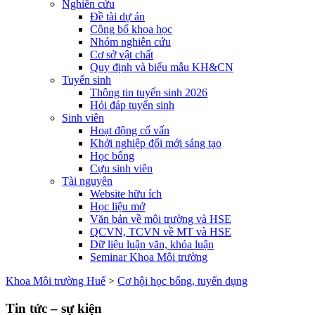
Nghiên cứu
Đề tài dự án
Công bố khoa học
Nhóm nghiên cứu
Cơ sở vật chất
Quy định và biểu mẫu KH&CN
Tuyển sinh
Thông tin tuyển sinh 2026
Hỏi đáp tuyển sinh
Sinh viên
Hoạt động cố vấn
Khởi nghiệp đổi mới sáng tạo
Học bổng
Cựu sinh viên
Tài nguyên
Website hữu ích
Học liệu mở
Văn bản về môi trường và HSE
QCVN, TCVN về MT và HSE
Dữ liệu luận văn, khóa luận
Seminar Khoa Môi trường
Khoa Môi trường Huế
>
Cơ hội học bổng, tuyển dụng
Tin tức – sự kiện