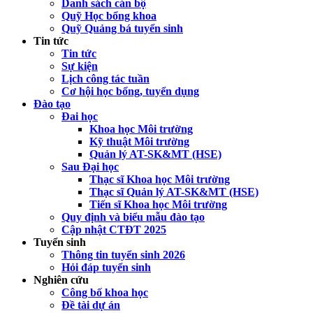
Danh sách cán bộ
Quỹ Học bổng khoa
Quỹ Quảng bá tuyển sinh
Tin tức
Tin tức
Sự kiện
Lịch công tác tuần
Cơ hội học bổng, tuyển dụng
Đào tạo
Đai học
Khoa học Môi trường
Kỹ thuật Môi trường
Quản lý AT-SK&MT (HSE)
Sau Đại học
Thạc sĩ Khoa học Môi trường
Thạc sĩ Quản lý AT-SK&MT (HSE)
Tiến sĩ Khoa học Môi trường
Quy định và biểu mẫu đào tạo
Cập nhật CTĐT 2025
Tuyển sinh
Thông tin tuyển sinh 2026
Hỏi đáp tuyển sinh
Nghiên cứu
Công bố khoa học
Đề tài dự án