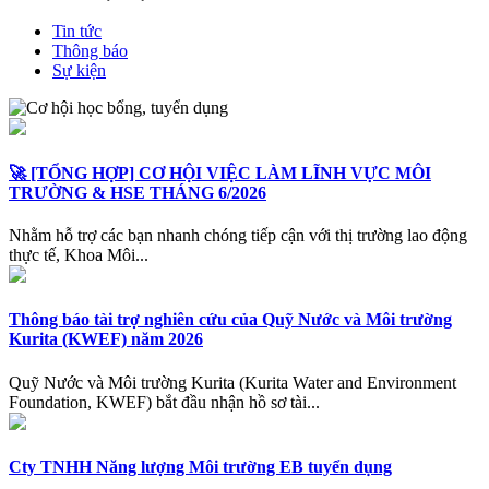
Tin tức
Thông báo
Sự kiện
🚀 [TỔNG HỢP] CƠ HỘI VIỆC LÀM LĨNH VỰC MÔI
TRƯỜNG & HSE THÁNG 6/2026
Nhằm hỗ trợ các bạn nhanh chóng tiếp cận với thị trường lao động
thực tế, Khoa Môi...
Thông báo tài trợ nghiên cứu của Quỹ Nước và Môi trường
Kurita (KWEF) năm 2026
Quỹ Nước và Môi trường Kurita (Kurita Water and Environment
Foundation, KWEF) bắt đầu nhận hồ sơ tài...
Cty TNHH Năng lượng Môi trường EB tuyển dụng