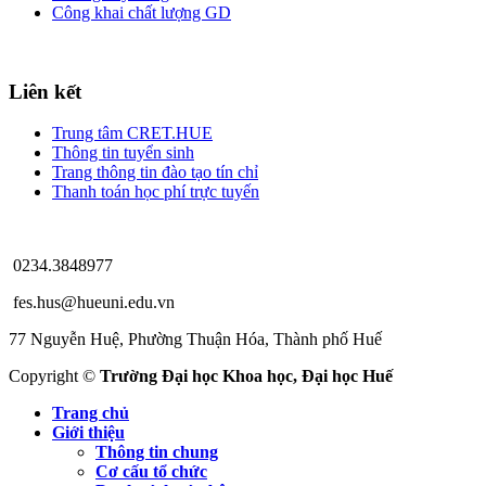
Công khai chất lượng GD
Liên kết
Trung tâm CRET.HUE
Thông tin tuyển sinh
Trang thông tin đào tạo tín chỉ
Thanh toán học phí trực tuyến
0234.3848977
fes.hus@hueuni.edu.vn
77 Nguyễn Huệ, Phường Thuận Hóa, Thành phố Huế
Copyright ©
Trường Đại học Khoa học, Đại học Huế
Trang chủ
Giới thiệu
Thông tin chung
Cơ cấu tổ chức