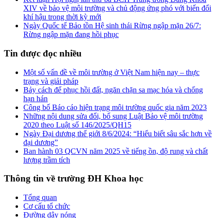
XIV về bảo vệ môi trường và chủ động ứng phó với biến đổi
khí hậu trong thời kỳ mới
Ngày Quốc tế Bảo tồn Hệ sinh thái Rừng ngập mặn 26/7:
Rừng ngập mặn đang hồi phục
Tin được đọc nhiều
Một số vấn đề về môi trường ở Việt Nam hiện nay – thực
trạng và giải pháp
Bảy cách để phục hồi đất, ngăn chặn sa mạc hóa và chống
hạn hán
Công bố Báo cáo hiện trạng môi trường quốc gia năm 2023
Những nội dung sửa đổi, bổ sung Luật Bảo vệ môi trường
2020 theo Luật số 146/2025/QH15
Ngày Đại dương thế giới 8/6/2024: “Hiểu biết sâu sắc hơn về
đại dương”
Ban hành 03 QCVN năm 2025 về tiếng ồn, độ rung và chất
lượng trầm tích
Thông tin về trường ĐH Khoa học
Tổng quan
Cơ cấu tổ chức
Đường dây nóng