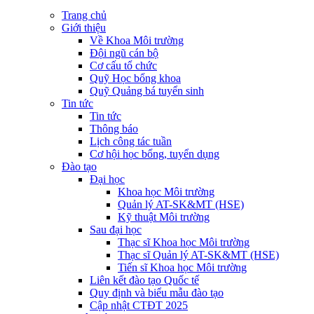
Trang chủ
Giới thiệu
Về Khoa Môi trường
Đội ngũ cán bộ
Cơ cấu tổ chức
Quỹ Học bổng khoa
Quỹ Quảng bá tuyển sinh
Tin tức
Tin tức
Thông báo
Lịch công tác tuần
Cơ hội học bổng, tuyển dụng
Đào tạo
Đại học
Khoa học Môi trường
Quản lý AT-SK&MT (HSE)
Kỹ thuật Môi trường
Sau đại học
Thạc sĩ Khoa học Môi trường
Thạc sĩ Quản lý AT-SK&MT (HSE)
Tiến sĩ Khoa học Môi trường
Liên kết đào tạo Quốc tế
Quy định và biểu mẫu đào tạo
Cập nhật CTĐT 2025