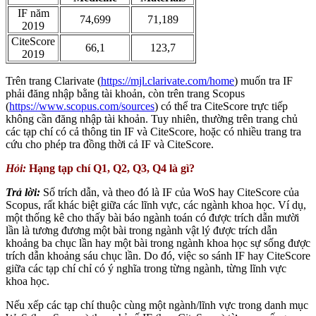
IF năm
74,699
71,189
2019
CiteScore
66,1
123,7
2019
Trên trang Clarivate (
https://mjl.clarivate.com/home
) muốn tra IF
phải đăng nhập bằng tài khoản, còn trên trang Scopus
(
https://www.scopus.com/sources
) có thể tra CiteScore trực tiếp
không cần đăng nhập tài khoản. Tuy nhiên, thường trên trang chủ
các tạp chí có cả thông tin IF và CiteScore, hoặc có nhiều trang tra
cứu cho phép tra đồng thời cả IF và CiteScore.
Hỏi:
H
ạng tạp chí Q1, Q2, Q3, Q4 là gì?
Trả lời:
Số trích dẫn, và theo đó là IF của WoS hay CiteScore của
Scopus, rất khác biệt giữa các lĩnh vực, các ngành khoa học. Ví dụ,
một thống kê cho thấy bài báo ngành toán có được trích dẫn mười
lần là tương đương một bài trong ngành vật lý được trích dẫn
khoảng ba chục lần hay một bài trong ngành khoa học sự sống được
trích dẫn khoảng sáu chục lần. Do đó, việc so sánh IF hay CiteScore
giữa các tạp chí chỉ có ý nghĩa trong từng ngành, từng lĩnh vực
khoa học.
Nếu xếp các tạp chí thuộc cùng một ngành/lĩnh vực trong danh mục