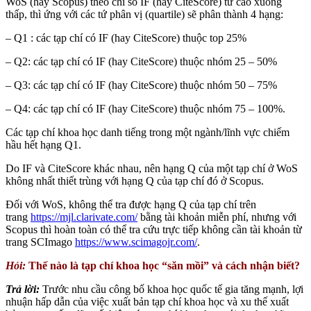
WoS (hay Scopus) theo chỉ số IF (hay CiteScore) từ cao xuống
thấp, thì ứng với các tứ phân vị (quartile) sẽ phân thành 4 hạng:
– Q1 : các tạp chí có IF (hay CiteScore) thuộc top 25%
– Q2: các tạp chí có IF (hay CiteScore) thuộc nhóm 25 – 50%
– Q3: các tạp chí có IF (hay CiteScore) thuộc nhóm 50 – 75%
– Q4: các tạp chí có IF (hay CiteScore) thuộc nhóm 75 – 100%.
Các tạp chí khoa học danh tiếng trong một ngành/lĩnh vực chiếm
hầu hết hạng Q1.
Do IF và CiteScore khác nhau, nên hạng Q của một tạp chí ở WoS
không nhất thiết trùng với hạng Q của tạp chí đó ở Scopus.
Đối với WoS, không thể tra được hạng Q của tạp chí trên
trang
https://mjl.clarivate.com/
bằng tài khoản miễn phí, nhưng với
Scopus thì hoàn toàn có thể tra cứu trực tiếp không cần tài khoản từ
trang SCImago
https://www.scimagojr.com/
.
Hỏi:
Thế nào là tạp chí khoa học “săn mồi” và cách nhận biết?
Trả lời:
Trước nhu cầu công bố khoa học quốc tế gia tăng mạnh, lợi
nhuận hấp dẫn của việc xuất bản tạp chí khoa học và xu thế xuất