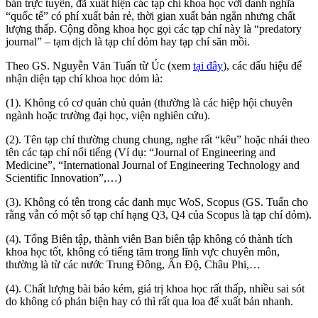
bản trực tuyến, đã xuất hiện các tạp chí khoa học với danh nghĩa
“quốc tế” có phí xuất bản rẻ, thời gian xuất bản ngắn nhưng chất
lượng thấp. Cộng đồng khoa học gọi các tạp chí này là “predatory
journal” – tạm dịch là tạp chí dỏm hay tạp chí săn mồi.
Theo GS. Nguyễn Văn Tuấn từ Úc (xem
tại đây
), các dấu hiệu để
nhận diện tạp chí khoa học dỏm là:
(1). Không có cơ quản chủ quản (thường là các hiệp hội chuyên
ngành hoặc trường đại học, viện nghiên cứu).
(2). Tên tạp chí thường chung chung, nghe rất “kêu” hoặc nhái theo
tên các tạp chí nổi tiếng (Ví dụ: “Journal of Engineering and
Medicine”, “International Journal of Engineering Technology and
Scientific Innovation”,…)
(3). Không có tên trong các danh mục WoS, Scopus (GS. Tuấn cho
rằng vẫn có một số tạp chí hạng Q3, Q4 của Scopus là tạp chí dỏm).
(4). Tổng Biên tập, thành viên Ban biên tập không có thành tích
khoa học tốt, không có tiếng tăm trong lĩnh vực chuyên môn,
thường là từ các nước Trung Đông, Ấn Độ, Châu Phi,…
(4). Chất lượng bài báo kém, giá trị khoa học rất thấp, nhiều sai sót
do không có phản biện hay có thì rất qua loa để xuất bản nhanh.