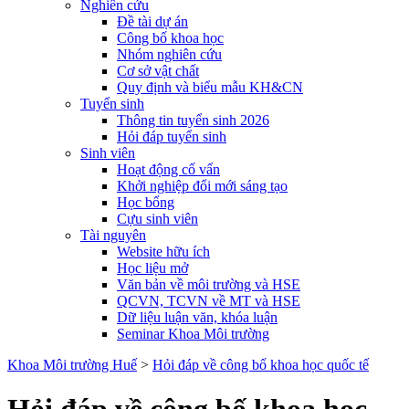
Nghiên cứu
Đề tài dự án
Công bố khoa học
Nhóm nghiên cứu
Cơ sở vật chất
Quy định và biểu mẫu KH&CN
Tuyển sinh
Thông tin tuyển sinh 2026
Hỏi đáp tuyển sinh
Sinh viên
Hoạt động cố vấn
Khởi nghiệp đổi mới sáng tạo
Học bổng
Cựu sinh viên
Tài nguyên
Website hữu ích
Học liệu mở
Văn bản về môi trường và HSE
QCVN, TCVN về MT và HSE
Dữ liệu luận văn, khóa luận
Seminar Khoa Môi trường
Khoa Môi trường Huế
>
Hỏi đáp về công bố khoa học quốc tế