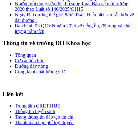
Những nội dung sửa đổi, bổ sung Luật Bảo vệ môi trường
2020 theo Luật số 146/2025/QH15
Ngày Đại dương thế giới 8/6/2024: “Hiểu biết sâu sắc hơn về
đại dương”
Ban hành 03 QCVN năm 2025 về tiếng ồn, độ rung và chất
lượng trầm tích
Thông tin về trường ĐH Khoa học
Tổng quan
Cơ cấu tổ chức
Đường dây nóng
Công khai chất lượng GD
Liên kết
Trung tâm CRET.HUE
Thông tin tuyển sinh
Trang thông tin đào tạo tín chỉ
Thanh toán học phí trực tuyến