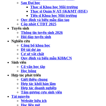
Sau Đại học
Thạc sĩ Khoa học Môi trường
Thạc sĩ Quản lý AT-SK&MT (HSE)
Tiến sĩ Khoa học Môi trường
Quy định và biểu mẫu đào tạo
Cập nhật CTĐT 2025
Tuyển sinh
Thông tin tuyển sinh 2026
Hỏi đáp tuyển sinh
Nghiên cứu
Công bố khoa học
Đề tài dự án
Cơ sở vật chất
Quy định và biểu mẫu KH&CN
Sinh viên
Cố vấn học tập
Học bổng
Hợp tác phát triển
Giới thiệu chung
Hợp tác khối hàn lâm
Hợp tác doanh nghiệp
Tấm gương cựu sinh viên
Tài nguyên
Website hữu ích
Học liệu mở