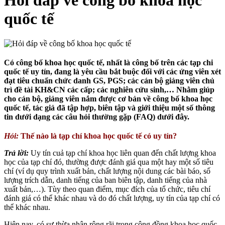
Hỏi đáp về công bố khoa học
quốc tế
Có công bố khoa học quốc tế, nhất là công bố trên các tạp chi
quốc tế uy tín, đang là yêu cầu bắt buộc đối với các ứng viên xét
đạt tiêu chuẩn chức danh GS, PGS; các cán bộ giảng viên chủ
trì đề tài KH&CN các cấp; các nghiên cứu sinh,… Nhằm giúp
cho cán bộ, giảng viên nắm được cơ bản về công bố khoa học
quốc tế, tác giả đã tập hợp, biên tập và giới thiệu một số thông
tin dưới dạng các câu hỏi thường gặp (FAQ) dưới đây.
Hỏi:
Thế nào là tạp chí khoa học quốc tế có uy tín?
Trả lời:
Uy tín cuả tạp chí khoa học liên quan đến chất lượng khoa
học của tạp chí đó, thường được đánh giá qua một hay một số tiêu
chí (ví dụ quy trình xuất bản, chất lượng nội dung các bài báo, số
lượng trích dẫn, danh tiếng của ban biên tập, danh tiếng của nhà
xuất bản,…). Tùy theo quan điểm, mục đích của tổ chức, tiêu chí
đánh giá có thể khác nhau và do đó chất lượng, uy tín của tạp chí có
thể khác nhau.
Hiện nay, có sự thừa nhận rộng rãi trong cộng đồng khoa học quốc