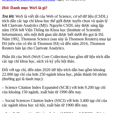
Hỏi:
Danh mục WoS là gì?
Trả lời:
WoS là viết tắt của Web of Science, cơ sở dữ liệu (CSDL)
trích dẫn các tạp chí khoa học thế giới được tuyển chọn và quản lý
bởi Clarivate Analytics (Mỹ). Nguyên CSDL này được sáng lập
năm 1956 bởi Viện Thông tin Khoa học (Institute of Scientific
Information), nên một thời gian dài được biết dưới tên gọi là ISI.
Năm 1992, Thomson Science (sau này là Thomson Reuters) mua lại
ISI (nên còn có tên là Thomson ISI) và đến năm 2016, Thomson
Reuters bán lại cho Clarivate Analytics.
Phần lõi của WoS (WoS Core Collection) bao gồm dữ liệu trích dẫn
các tạp chí khoa học, sách và kỷ yếu hội thảo.
Đối với tạp chí, đến năm 2020 dữ liệu trích dẫn bao gồm khoảng
22.000 tạp chí của hơn 250 ngành khoa học, phân thành 04 nhóm
(thường gọi là danh mục):
– Science Citation Index Expanded (SCIE) với hơn 9.200 tạp chí
của khoảng 150 ngành, xuất bản từ 1990 đến nay.
– Social Sciences Citation Index (SSCI) với hơn 3.400 tạp chí của
các ngành khoa học xã hội, xuất bản từ 1900 đến nay.