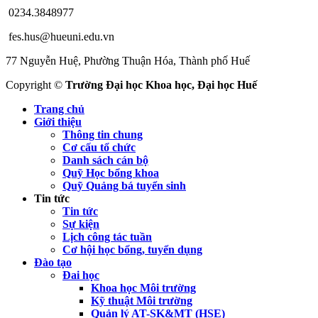
0234.3848977
fes.hus@hueuni.edu.vn
77 Nguyễn Huệ, Phường Thuận Hóa, Thành phố Huế
Copyright ©
Trường Đại học Khoa học, Đại học Huế
Trang chủ
Giới thiệu
Thông tin chung
Cơ cấu tổ chức
Danh sách cán bộ
Quỹ Học bổng khoa
Quỹ Quảng bá tuyển sinh
Tin tức
Tin tức
Sự kiện
Lịch công tác tuần
Cơ hội học bổng, tuyển dụng
Đào tạo
Đai học
Khoa học Môi trường
Kỹ thuật Môi trường
Quản lý AT-SK&MT (HSE)