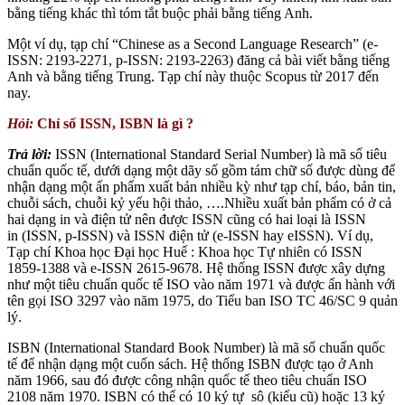
bằng tiếng khác thì tóm tắt buộc phải bằng tiếng Anh.
Một ví dụ, tạp chí “Chinese as a Second Language Research” (e-
ISSN: 2193-2271, p-ISSN: 2193-2263) đăng cả bài viết bằng tiếng
Anh và bằng tiếng Trung. Tạp chí này thuộc Scopus từ 2017 đến
nay.
Hỏi:
Chỉ số ISSN, ISBN là gì ?
Trả lời:
ISSN (International Standard Serial Number) là mã số tiêu
chuẩn quốc tế, dưới dạng một dãy số gồm tám chữ số được dùng để
nhận dạng một ấn phẩm xuất bản nhiều kỳ như tạp chí, báo, bản tin,
chuỗi sách, chuỗi kỷ yếu hội thảo, ….Nhiều xuất bản phẩm có ở cả
hai dạng in và điện tử nên được ISSN cũng có hai loại là ISSN
in (ISSN, p-ISSN) và ISSN điện tử (e-ISSN hay eISSN). Ví dụ,
Tạp chí Khoa học Đại học Huế : Khoa học Tự nhiên có ISSN
1859-1388 và e-ISSN 2615-9678. Hệ thống ISSN được xây dựng
như một tiêu chuẩn quốc tế ISO vào năm 1971 và được ấn hành với
tên gọi ISO 3297 vào năm 1975, do Tiểu ban ISO TC 46/SC 9 quản
lý.
ISBN (International Standard Book Number) là mã số chuẩn quốc
tế để nhận dạng một cuốn sách. Hệ thống ISBN được tạo ở Anh
năm 1966, sau đó được công nhận quốc tế theo tiêu chuẩn ISO
2108 năm 1970. ISBN có thể có 10 ký tự sô (kiểu cũ) hoặc 13 ký