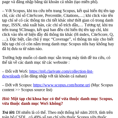
page và đăng nhập bằng tài khoản cá nhân (tạo miễn phí).
– Với Scopus, khi tra cứu trên trang Scopus, kết quả hiển thị tên tạp
chí, các chỉ số CiteScore, Percentile, Citations,…; khi click vào tên
tạp chí sẽ có các thông tin chi tiết khác như thời gian có trong danh
mục, ISSN, nhà xuất bản, các chỉ số trích dẫn,… Tương tự, khi tra
trên trang SCImago, kết quả ban đều chỉ hiển thị tên tạp chí, khi
click vào tên sẽ hiện đầy đủ thông tin khác (H-index, CiteScore, Q,
…). Đặc biệt, cần chú ý mục “Coverage”, vì thông tin này cho biết
liệu tạp chí có còn nằm trong danh mục Scopus nữa hay không hay
đã bị đưa ra từ năm nào.
Trường hợp muốn có danh mục sẵn trong máy tính đề tra cứu, có
thể tải về các danh mục từ các webssite :
– Đối với WoS:
https://mjl.clarivate.com/collection-list-
downloads
(cần đăng nhập với tài khoản cá nahan)
– Đới với Scopus:
https://www.scopus.com/home.uri
(Mục Scopus
content >> Scopus source list)
Hỏi:
Một tạp chí khoa học có thể vừa thuộc danh mục Scopus,
vừa thuộc danh mục WoS không?
Trả lời:
Dĩ nhiên là có thể. Theo một thống kê năm 2019, tính trên
toàn bộ CSDL, có 49% số tạp chí vừa thuộc Scopus vừa thuộc