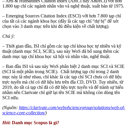
– Arts & Humanities Citation Index (AHCI hay A&HCI) với hơn
1.800 tạp chí các ngành nhân văn và nghệ thuật, xuất bản từ 1975.
– Emerging Sources Citation Index (ESCI) với hơn 7.800 tạp chí
của tất cả các ngành khoa học (đây là các tạp chí “dự bị” để xét
chọn vào 3 danh mục trên khi đủ điều kiện về chất lượng).
Chú ý:
– Thời gian đầu, ISI chỉ gồm các tạp chí khoa học tự nhiên và kỹ
thuật (danh mục SCI, SCIE), sau này WoS đã bổ sung thêm các
danh mục tạp chí khoa học xã hội và nhân văn, nghệ thuật.
– Ban đầu ISI và sau này WoS phân biệt 2 danh mục SCI và SCIE
(SCI là một phần trong SCIE). Chất lượng tạp chí trong 2 danh
mục này là như nhau, chỉ khác là các tạp chí SCI chưa có dữ liệu
trực tuyến mà chỉ có dữ liệu lưu trên đĩa CD, DVD. Tuy nhiên, từ
2019, do tất cả tạp chí đã có dữ liệu trực tuyến và để trành sự hiểu
nhầm nên Clarivate chỉ giữ lại tên SCIE mà không còn dùng tên
SCI nữa.
(Nguồn:
https://clarivate.com/webofsciencegroup/solutions/web-of-
science-core-collection/
)
Hỏi:
Danh mục Scopus là gì?