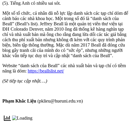
(5). Tiếng Anh có nhiều sai sót.
Một số tổ chức, cá nhân đã nỗ lực lập danh sách các tạp chí dỏm để
cảnh báo các nhà khoa học. Một trong số đó là “danh sách của
Beall” (Beall’s list). Jeffrey Beall là một quản trị viên thư viện tại
ĐH Colorado Denver, năm 2010 ông đã thống kê hàng nghìn tạp
chí và nhà xuất bản mà ông cho rằng đang lừa dối các tác giả bằng
cách thu phí xuất bản nhưng không đi kèm với các quy trình phản
biện, biên tập thông thường. Mặc dù năm 2017 Beall đã đóng cửa
blog gây tranh cãi của mình do có “sức ép”, nhưng những người
khác vẫn tiếp tục duy trì và cập nhật “danh sách của Beall”.
Website “danh sách của Beall” các nhà xuất bản và tạp chí có tiềm
năng là dỏm:
https://beallslist.net/
(Sẽ tiếp tục cập nhật….)
Phạm Khắc Liệu
(pklieu@hueuni.edu.vn)