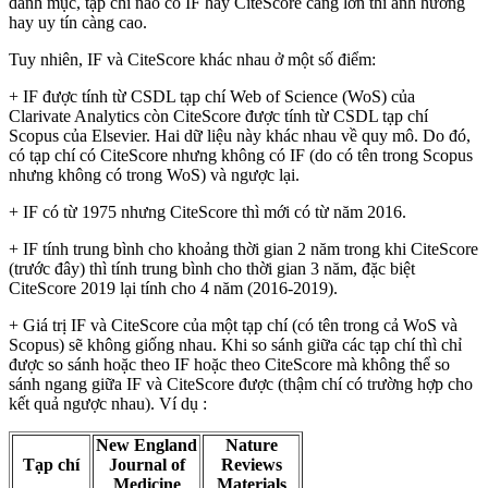
danh mục, tạp chí nào có IF hay CiteScore càng lớn thì ảnh hưởng
hay uy tín càng cao.
Tuy nhiên, IF và CiteScore khác nhau ở một số điểm:
+ IF được tính từ CSDL tạp chí Web of Science (WoS) của
Clarivate Analytics còn CiteScore được tính từ CSDL tạp chí
Scopus của Elsevier. Hai dữ liệu này khác nhau về quy mô. Do đó,
có tạp chí có CiteScore nhưng không có IF (do có tên trong Scopus
nhưng không có trong WoS) và ngược lại.
+ IF có từ 1975 nhưng CiteScore thì mới có từ năm 2016.
+ IF tính trung bình cho khoảng thời gian 2 năm trong khi CiteScore
(trước đây) thì tính trung bình cho thời gian 3 năm, đặc biệt
CiteScore 2019 lại tính cho 4 năm (2016-2019).
+ Giá trị IF và CiteScore của một tạp chí (có tên trong cả WoS và
Scopus) sẽ không giống nhau. Khi so sánh giữa các tạp chí thì chỉ
được so sánh hoặc theo IF hoặc theo CiteScore mà không thể so
sánh ngang giữa IF và CiteScore được (thậm chí có trường hợp cho
kết quả ngược nhau). Ví dụ :
New England
Nature
Tạp chí
Journal of
Reviews
Medicine
Materials