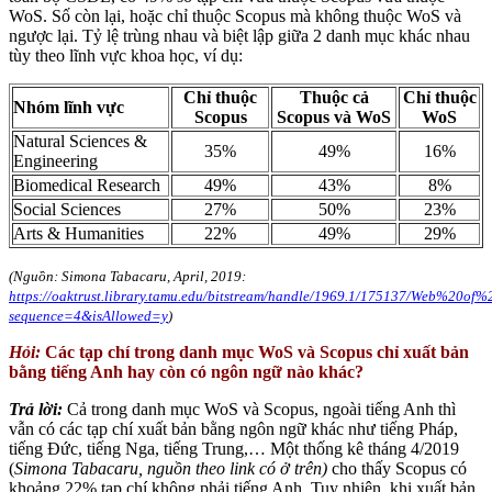
WoS. Số còn lại, hoặc chỉ thuộc Scopus mà không thuộc WoS và
ngược lại. Tỷ lệ trùng nhau và biệt lập giữa 2 danh mục khác nhau
tùy theo lĩnh vực khoa học, ví dụ:
Chỉ thuộc
Thuộc cả
Chỉ thuộc
Nhóm lĩnh vực
Scopus
Scopus và WoS
WoS
Natural Sciences &
35%
49%
16%
Engineering
Biomedical Research
49%
43%
8%
Social Sciences
27%
50%
23%
Arts & Humanities
22%
49%
29%
(Nguồn: Simona Tabacaru, April, 2019:
https://oaktrust.library.tamu.edu/bitstream/handle/1969.1/175137/Web%2
sequence=4&isAllowed=y
)
Hỏi:
Các tạp chí trong danh mục WoS và Scopus chỉ xuất bản
bằng tiếng Anh hay còn có ngôn ngữ nào khác?
Trả lời:
Cả trong danh mục WoS và Scopus, ngoài tiếng Anh thì
vẫn có các tạp chí xuất bản bằng ngôn ngữ khác như tiếng Pháp,
tiếng Đức, tiếng Nga, tiếng Trung,… Một thống kê tháng 4/2019
(
Simona Tabacaru, nguồn theo link có ở trên)
cho thấy Scopus có
khoảng 22% tạp chí không phải tiếng Anh. Tuy nhiên, khi xuất bản