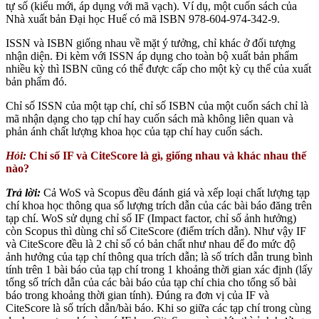
tự số (kiểu mới, áp dụng với mã vạch). Ví dụ, một cuốn sách của
Nhà xuất bản Đại học Huế có mã ISBN 978-604-974-342-9.
ISSN và ISBN giống nhau về mặt ý tưởng, chỉ khác ở đối tượng
nhận diện. Đi kèm với ISSN áp dụng cho toàn bộ xuất bản phẩm
nhiều kỳ thì ISBN cũng có thể được cấp cho một kỳ cụ thể của xuất
bản phẩm đó.
Chỉ số ISSN của một tạp chí, chỉ số ISBN của một cuốn sách chỉ là
mã nhận dạng cho tạp chí hay cuốn sách mà không liên quan và
phản ánh chất lượng khoa học của tạp chí hay cuốn sách.
Hỏi:
Chỉ số IF và CiteScore là gì, giống nhau và khác nhau thế
nào?
Trả lời:
Cả WoS và Scopus đều đánh giá và xếp loại chất lượng tạp
chí khoa học thông qua số lượng trích dẫn của các bài báo đăng trên
tạp chí. WoS sử dụng chỉ số IF (Impact factor, chỉ số ảnh hưởng)
còn Scopus thì dùng chỉ số CiteScore (điểm trích dẫn). Như vậy IF
và CiteScore đều là 2 chỉ số có bản chất như nhau để đo mức độ
ảnh hưởng của tạp chí thông qua trích dẫn; là số trích dẫn trung bình
tính trên 1 bài báo của tạp chí trong 1 khoảng thời gian xác định (lấy
tổng số trích dẫn của các bài báo của tạp chí chia cho tổng số bài
báo trong khoảng thời gian tính). Đúng ra đơn vị của IF và
CiteScore là số trích dẫn/bài báo. Khi so giữa các tạp chí trong cùng