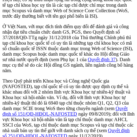
tế tạp chí khoa học uy tín là các tạp chí được chỉ mục trong danh
mục Scopus và danh mục Web of Science Core Collection (WoS,
trước đây thường biết với tên gọi phổ biến là ISI).
Ở Việt Nam, với mục đích tính điểm quy đổi để đánh giá và công
nhận đạt tiêu chuẩn chức danh GS, PGS, theo Quyết định số
37/2018/QĐ-TTg ngày 31/12/2018 của Thủ thướng Chính phú thì
tạp chí khoa học quốc tế có uy tín là những tạp chí khoa học có mã
số chuẩn quốc tế ISSN thuộc danh mục trong Web of Science (ISI),
danh mục Scopus hoặc danh mục quốc tế khác do Hội đồng Giáo
sư nhà nước quyết định (xem Phụ lục 1 của
Quyết định 37
). Danh
mục cụ thể sẽ do các Hội đồng GS ngành, liên ngành công bố hàng
năm.
Theo Quỹ phát triển Khoa học và Công nghệ Quốc gia
(NAFOSTED), tạp chí quốc tế có uy tín được quy định cụ thể và
khác nhau đối với 2 nhóm lĩnh vực Khoa học tự nhiên-kỹ thuật và
Khoa học xã hội-nhân văn. Ví dụ, đối với lĩnh vực Khoa học tự
nhiên-kỹ thuật thì đó là 6940 tạp chí thuộc nhóm Q1, Q2, Q3 của
danh mục SCIE trong WoS theo từng chuyên ngành (xem
Quyêt
định số 151/QĐ-HĐQL-NAFOSTED
ngày 09/8/2019); đối với lĩnh
vực Khoa học xã hội-nhân văn là tạp chí thuộc danh mục AHCI,
SSCI của WoS, tạp chí thuộc danh mục Scopus và tạp chí thuộc các
nhà xuất bản uy tín thế giới với danh sách cụ thể (xem
Quyêt định
số 251/QĐ-HĐQL-NAFOSTED
ngày 11/12/2019).