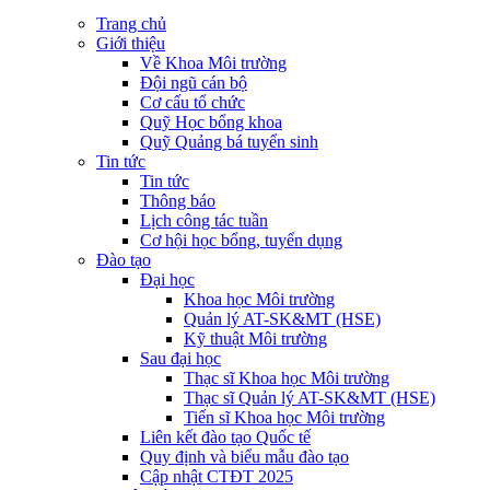
Trang chủ
Giới thiệu
Về Khoa Môi trường
Đội ngũ cán bộ
Cơ cấu tổ chức
Quỹ Học bổng khoa
Quỹ Quảng bá tuyển sinh
Tin tức
Tin tức
Thông báo
Lịch công tác tuần
Cơ hội học bổng, tuyển dụng
Đào tạo
Đại học
Khoa học Môi trường
Quản lý AT-SK&MT (HSE)
Kỹ thuật Môi trường
Sau đại học
Thạc sĩ Khoa học Môi trường
Thạc sĩ Quản lý AT-SK&MT (HSE)
Tiến sĩ Khoa học Môi trường
Liên kết đào tạo Quốc tế
Quy định và biểu mẫu đào tạo
Cập nhật CTĐT 2025