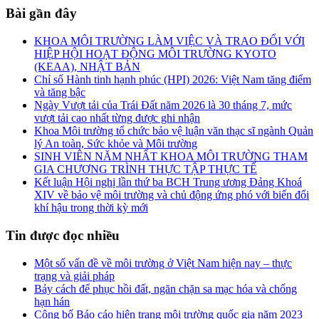
Bài gần đây
KHOA MÔI TRƯỜNG LÀM VIỆC VÀ TRAO ĐỔI VỚI
HIỆP HỘI HOẠT ĐỘNG MÔI TRƯỜNG KYOTO
(KEAA), NHẬT BẢN
Chỉ số Hành tinh hạnh phúc (HPI) 2026: Việt Nam tăng điểm
và tăng bậc
Ngày Vượt tải của Trái Đất năm 2026 là 30 tháng 7, mức
vượt tải cao nhất từng được ghi nhận
Khoa Môi trường tổ chức bảo vệ luận văn thạc sĩ ngành Quản
lý An toàn, Sức khỏe và Môi trường
SINH VIÊN NĂM NHẤT KHOA MÔI TRƯỜNG THAM
GIA CHƯƠNG TRÌNH THỰC TẬP THỰC TẾ
Kết luận Hội nghị lần thứ ba BCH Trung ương Đảng Khoá
XIV về bảo vệ môi trường và chủ động ứng phó với biến đổi
khí hậu trong thời kỳ mới
Tin được đọc nhiều
Một số vấn đề về môi trường ở Việt Nam hiện nay – thực
trạng và giải pháp
Bảy cách để phục hồi đất, ngăn chặn sa mạc hóa và chống
hạn hán
Công bố Báo cáo hiện trạng môi trường quốc gia năm 2023