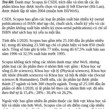
Trả lời:
Danh mục Scopus là CSDL trích dẫn và tóm tắt các ấn
phẩm khoa học được tuyển chọn và quản lý bởi Elsevier (Hà Lan),
được thành lập từ năm 2004 (muộn hơn ISI/WoS).
CSDL Scopus bao gồm các loại ấn phẩm xuất bản nhiều kỳ (serial
publications) có ISSN như tạp chí, chuỗi sách, chuỗi kỷ yếu và các
ấn phẩm không xuất bản nhiều kỳ (non-serial publications) có chỉ số
ISBN như sách hay kỷ yếu ra một lần.
Tính đến 1/2020, Scopus bao gồm trên 25.100 đầu ấn phẩm nhiều
kỳ, trong đó khoảng 23.500 tạp chí có phản biện và hơn 850 chuỗi
sách. Tổng số bản ghi là trên 77 triệu, trong đó 67,5% xuât bản sau
năm 1996 và 32,5% xuất bản trước 1995.
Scopus không tách riêng các nhóm danh mục như WoS, nhưng
phân loại các ấn phẩm theo 4 nhóm lĩnh vực gồm : Khoa học sự
sống (Life sciences), Khoa học vật lý (Physical sciences), Khoa học
sức khỏe (Health sciences) và Khoa học xã hội & nhân văn (Social
sciences & Humanities). Dưới nữa, các ấn phẩm lại được phân
thành 27 ngành và hơn 300 chuyên ngành. Trong số 25.100 đầu ấn
phẩm có đến 1/2020, tỷ lệ phân bố theo các nhóm lĩnh vực đã nêu
theo thứ tự là 15,4% ; 28% ; 30,4% và 26,2%.
Ngoài việc bao gồm nhiều ấn phẩm thuộc các lĩnh vực khoa học xã
hội và nhân văn hơn WoS, Scopus còn có ưu điểm cung cấp nhiều