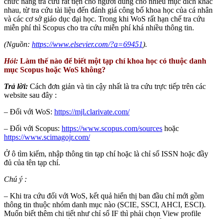
chức năng tra cứu rất tiện cho người dùng cho nhiều mục đích khác
nhau, từ tra cứu tài liệu đến đánh giá công bố khoa học của cá nhân
và các cơ sở giáo dục đại học. Trong khi WoS rất hạn chế tra cứu
miễn phí thì Scopus cho tra cứu miễn phí khá nhiều thông tin.
(Nguồn:
https://www.elsevier.com/?a=69451
).
Hỏi:
Làm thế nào để biết một tạp chí khoa học có thuộc danh
mục Scopus hoặc WoS không?
Trả lời:
Cách đơn giản và tin cậy nhất là tra cứu trực tiếp trên các
website sau đây :
– Đối với WoS:
https://mjl.clarivate.com/
– Đối với Scopus:
https://www.scopus.com/sources
hoặc
https://www.scimagojr.com/
Ở ô tìm kiếm, nhập thông tin tạp chí hoặc là chỉ số ISSN hoặc đầy
đủ của tên tạp chí.
Chú ý :
– Khi tra cứu đối với WoS, kết quả hiển thị ban đầu chỉ mới gồm
thông tin thuộc nhóm danh mục nào (SCIE, SSCI, AHCI, ESCI).
Muốn biết thêm chi tiết như chỉ số IF thì phải chọn View profile