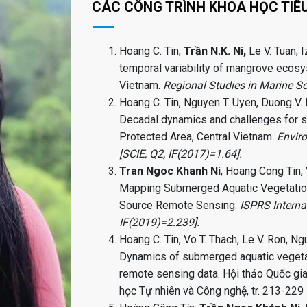
CÁC CÔNG TRÌNH KHOA HỌC TIÊU
Hoang C. Tin,
Trần N.K. Ni,
Le V. Tuan, 
temporal variability of mangrove ecos
Vietnam.
Regional Studies in Marine S
Hoang C. Tin, Nguyen T. Uyen, Duong V.
Decadal dynamics and challenges for
Protected Area, Central Vietnam.
Envir
[SCIE, Q2, IF(2017)=1.64].
Tran Ngoc Khanh Ni
, Hoang Cong Tin,
Mapping Submerged Aquatic Vegetation
Source Remote Sensing.
ISPRS Interna
IF(2019)=2.239].
Hoang C. Tin, Vo T. Thach, Le V. Ron, Ng
Dynamics of submerged aquatic vegetati
remote sensing data. Hội thảo Quốc gi
học Tự nhiên và Công nghệ, tr. 213-229