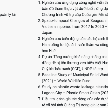
Nghiên cứu ứng dụng công nghệ viễn t
bản đồ thảm thực vật dưới biển, ứng dụ
uản lý tài
Chương trình vũ trụ cấp Quốc gia, Mã 
Spatio-temporal Changes of Seagrass 
Vietnam in period from 2017 to 2020 
Japan.
Nghiên cứu biến động của các hệ sinh t
Nam bằng tư liệu ảnh viễn thám và cô
học Huế.
Dự án: Tăng cường khả năng chống chịu
đồng dễ bị tổn thương ven biển Việt N
Quỹ khí hậu xanh (GCF), UNDP tài trợ.
Baseline Study of Municipal Solid Was
(2021) – World Wildlife Fund.
Study on plastic waste leakage situati
Lagoon City – Plastic Smart Cities (202
Điều tra, đánh giá tác động của các dự á
tế xã hội tỉnh Quảng Trị trong giai đoạ