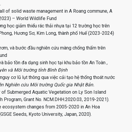
.
rall of solid waste management in A Roang commune, A
(2023) – World Wildlife Fund
ờng học giảm thiểu rác thải nhựa tại 12 trường học trên
hong, Hương Sơ, Kim Long, thành phố Huế (2023-2024)
i rơm, và bước đầu nghiên cứu màng chống thấm trên
Fund
à bảo tồn đa dạng sinh học tại khu bảo tồn An Toàn ,
yên và Môi trường tỉnh Bình Định
nguy cơ lũ lụt thông qua việc cải tạo hệ thống thoát nước
ện Nghiên cứu Môi trường Quốc gia Nhật Bản.
 of Submerged Aquatic Vegetation on Ly Son Island
rch Program, Grant No. NCM.DHH.2020.03, 2019-2021).
ve ecosystem changes from 2005-2020 in An Hoa
(GSGE Seeds, Kyoto University, Japan, 2020).