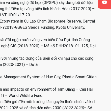
hám và công nghệ đồ họa (GPGPU) xây dựng bộ dữ liệu
ng thí điểm tại vùng biển tỉnh Khánh Hòa (2017-2020) –
số VT UD.01/17-20.
Ecosystem in Cu Lao Cham Biosphere Reserve, Central
– FY2018-GSGES Seeds Funding, Kyoto University,
hái đất ngập nước vùng ven biển Cửa Đại, tỉnh Quảng
ng nghệ GIS (2018-2020) – Mã số DHH2018- 01-125, Đại
 với những tác động của Biến đổi khí hậu cho các cộng
am (2020-2021) – Dự án
te Management System of Hue City, Plastic Smart Cities
on and impacts on environment of Tam Giang – Cau Hai
1) – World Wildlife Fund.
n điện gió đến môi trường, tài nguyên thiên nhiên và kinh
n 2021-2025 và có tính đến năm 2030 (
2022-2023)
– Sở