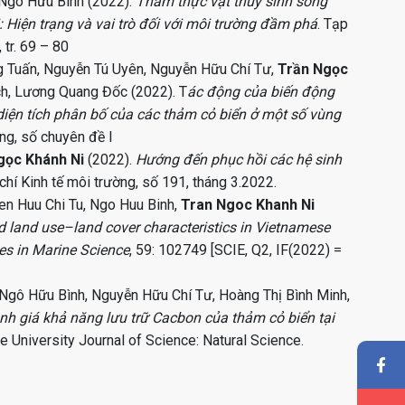
 Ngô Hữu Bình (2022).
Thảm thực vật thủy sinh sống
Hiện trạng và vai trò đối với môi trường đầm phá
. Tạp
 tr. 69 – 80
g Tuấn, Nguyễn Tú Uyên, Nguyễn Hữu Chí Tư,
Trần Ngọc
ch, Lương Quang Đốc (2022). T
ác động của biến động
iện tích phân bố của các thảm cỏ biển ở một số vùng
ng, số chuyên đề I
gọc Khánh Ni
(2022).
Hướng đến phục hồi các hệ sinh
 chí Kinh tế môi trường, số 191, tháng 3.2022.
en Huu Chi Tu, Ngo Huu Binh,
Tran Ngoc Khanh Ni
 land use–land cover characteristics in Vietnamese
es in Marine Science
, 59: 102749 [SCIE, Q2, IF(2022) =
 Ngô Hữu Bình, Nguyễn Hữu Chí Tư, Hoàng Thị Bình Minh,
nh giá khả năng lưu trữ Cacbon của thảm cỏ biển tại
ue University Journal of Science: Natural Science.