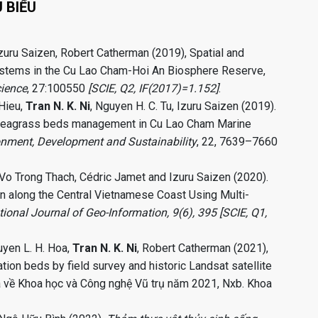
 BIỂU
Izuru Saizen, Robert Catherman (2019), Spatial and
ystems in the Cu Lao Cham-Hoi An Biosphere Reserve,
cience
, 27:100550
[SCIE, Q2, IF(2017)=1.152]
.
 Hieu,
Tran N. K. Ni
, Nguyen H. C. Tu, Izuru Saizen (2019).
 seagrass beds management in Cu Lao Cham Marine
onment, Development and Sustainability
, 22, 7639–7660
 Vo Trong Thach, Cédric Jamet and Izuru Saizen (2020).
 along the Central Vietnamese Coast Using Multi-
tional Journal of Geo-Information, 9(6), 395
[SCIE, Q1,
uyen L. H. Hoa,
Tran N. K. Ni
, Robert Catherman (2021),
on beds by field survey and historic Landsat satellite
a về Khoa học và Công nghệ Vũ trụ năm 2021, Nxb. Khoa