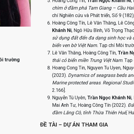
Hoàng Công Tín,
Trần Ngọc Khánh Ni
,
chìm ở đầm phá Tam Giang – Cầu Hai: 
chí Nghiên cứu và Phát triển, Số 9 (182),
Hoàng Công Tín, Lê Văn Thăng, Lê Côn
Khánh Ni
, Ngô Hữu Bình, Võ Trọng Thạ
sử dụng đất đến đa dạng sinh học và d
biển ven bờ Việt Nam.
Tạp chí Môi trườ
Lê Văn Thăng, Hoàng Công Tín,
Trần N
ôi trường
thái cỏ biển miền Trung Việt Nam
. Tạp
Hoang Cong Tin, Nguyen Tu Uyen, Nguy
(2023).
Dynamics of seagrass beds and
Marine protected areas
.
Regional Studi
2.166].
Nguyễn Tú Uyên,
Trần Ngọc Khánh Ni
,
Mai Anh Tư, Hoàng Công Tín (2022).
Đá
đầm Lăng Cô, tỉnh Thừa Thiên Huế
, H
ĐỀ TÀI – DỰ ÁN THAM GIA