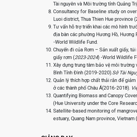
Tài nguyên và Môi trường tỉnh Quảng Trị
Consultancy for Baseline study on ove
Luoi district, Thua Thien Hue province 
Tư vấn hỗ trợ triển khai các mô hình trư
địa bàn các phường Hương Hồ, Hương P
-World Wildlife Fund.
Chuyến đi của Rơm – Sản xuất giấy, tú
giấy rơm (
2023-2024
) -World Wildlife 
Xây dựng trung tâm bảo vệ môi trường v
Bình Tỉnh Đình (2019-2020).
Sở Tài Ngu
Quản lý thích hợp chất thải rắn để giảm 
ở các thành phố Châu Á(2016-2018).
Vi
Quantifying Biomass and Canopy Cover
(Hue University under the Core Resea
Satellite-based monitoring of mangro
estuary, Quang Nam province, Vietnam 